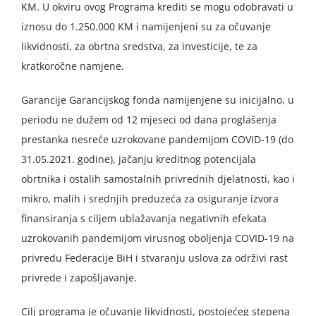
KM. U okviru ovog Programa krediti se mogu odobravati u
iznosu do 1.250.000 KM i namijenjeni su za očuvanje
likvidnosti, za obrtna sredstva, za investicije, te za
kratkoročne namjene.
Garancije Garancijskog fonda namijenjene su inicijalno, u
periodu ne dužem od 12 mjeseci od dana proglašenja
prestanka nesreće uzrokovane pandemijom COVID-19 (do
31.05.2021. godine), jačanju kreditnog potencijala
obrtnika i ostalih samostalnih privrednih djelatnosti, kao i
mikro, malih i srednjih preduzeća za osiguranje izvora
finansiranja s ciljem ublažavanja negativnih efekata
uzrokovanih pandemijom virusnog oboljenja COVID-19 na
privredu Federacije BiH i stvaranju uslova za održivi rast
privrede i zapošljavanje.
Cilj programa je očuvanje likvidnosti, postojećeg stepena