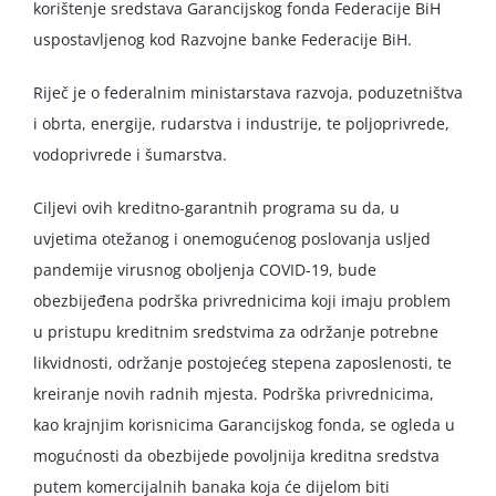
korištenje sredstava Garancijskog fonda Federacije BiH
uspostavljenog kod Razvojne banke Federacije BiH.
Riječ je o federalnim ministarstava razvoja, poduzetništva
i obrta, energije, rudarstva i industrije, te poljoprivrede,
vodoprivrede i šumarstva.
Ciljevi ovih kreditno-garantnih programa su da, u
uvjetima otežanog i onemogućenog poslovanja usljed
pandemije virusnog oboljenja COVID-19, bude
obezbijeđena podrška privrednicima koji imaju problem
u pristupu kreditnim sredstvima za održanje potrebne
likvidnosti, održanje postojećeg stepena zaposlenosti, te
kreiranje novih radnih mjesta. Podrška privrednicima,
kao krajnjim korisnicima Garancijskog fonda, se ogleda u
mogućnosti da obezbijede povoljnija kreditna sredstva
putem komercijalnih banaka koja će dijelom biti