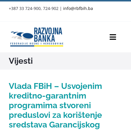
Skip
+387 33 724-900, 724-902
|
info@rbfbih.ba
to
content
Toggl
Navig
RBFBIH
Vijesti
Proizvodi i usluge
Vlada FBiH – Usvojenim
Službene objave
kreditno-garantnim
programima stvoreni
Vijesti
preduslovi za korištenje
sredstava Garancijskog
Press-clipping