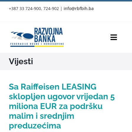
Skip
+387 33 724-900, 724-902
|
info@rbfbih.ba
to
content
Toggl
Navig
RBFBIH
Vijesti
Proizvodi i usluge
Sa Raiffeisen LEASING
Službene objave
sklopljen ugovor vrijedan 5
miliona EUR za podršku
Vijesti
malim i srednjim
preduzećima
Press-clipping