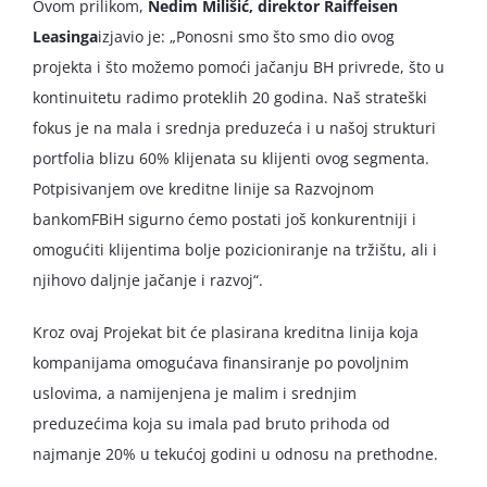
Ovom prilikom,
Nedim Milišić, direktor Raiffeisen
Leasinga
izjavio je: „Ponosni smo što smo dio ovog
projekta i što možemo pomoći jačanju BH privrede, što u
kontinuitetu radimo proteklih 20 godina. Naš strateški
fokus je na mala i srednja preduzeća i u našoj strukturi
portfolia blizu 60% klijenata su klijenti ovog segmenta.
Potpisivanjem ove kreditne linije sa Razvojnom
bankomFBiH sigurno ćemo postati još konkurentniji i
omogućiti klijentima bolje pozicioniranje na tržištu, ali i
njihovo daljnje jačanje i razvoj“.
Kroz ovaj Projekat bit će plasirana kreditna linija koja
kompanijama omogućava finansiranje po povoljnim
uslovima, a namijenjena je malim i srednjim
preduzećima koja su imala pad bruto prihoda od
najmanje 20% u tekućoj godini u odnosu na prethodne.