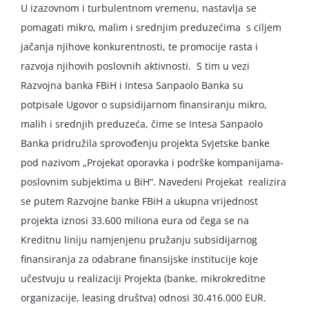
U izazovnom i turbulentnom vremenu, nastavlja se
pomagati mikro, malim i srednjim preduzećima s ciljem
jačanja njihove konkurentnosti, te promocije rasta i
razvoja njihovih poslovnih aktivnosti. S tim u vezi
Razvojna banka FBiH i Intesa Sanpaolo Banka su
potpisale Ugovor o supsidijarnom finansiranju mikro,
malih i srednjih preduzeća, čime se Intesa Sanpaolo
Banka pridružila sprovođenju projekta Svjetske banke
pod nazivom „Projekat oporavka i podrške kompanijama-
poslovnim subjektima u BiH“. Navedeni Projekat realizira
se putem Razvojne banke FBiH a ukupna vrijednost
projekta iznosi 33.600 miliona eura od čega se na
Kreditnu liniju namjenjenu pružanju subsidijarnog
finansiranja za odabrane finansijske institucije koje
učestvuju u realizaciji Projekta (banke, mikrokreditne
organizacije, leasing društva) odnosi 30.416.000 EUR.