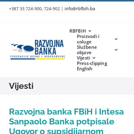
Skip
+387 33 724-900, 724-902
|
info@rbfbih.ba
to
content
RBFBIH
Proizvodi i
usluge
Službene
objave
Vijesti
Press-clipping
English
Vijesti
Razvojna banka FBiH i Intesa
Sanpaolo Banka potpisale
Ugovor o supsidijarnom