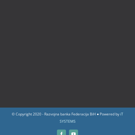
© Copyright 2020 - Razvojna banka Federacija BiH ● Powered by
iT
SYSTEMS