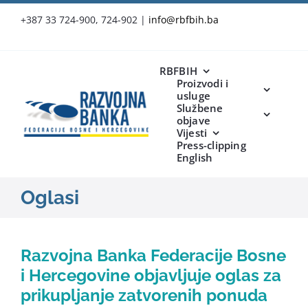
Skip
+387 33 724-900, 724-902
|
info@rbfbih.ba
to
content
RBFBIH
Proizvodi i
usluge
Službene
objave
Vijesti
Press-clipping
English
Oglasi
Razvojna Banka Federacije Bosne
i Hercegovine objavljuje oglas za
prikupljanje zatvorenih ponuda