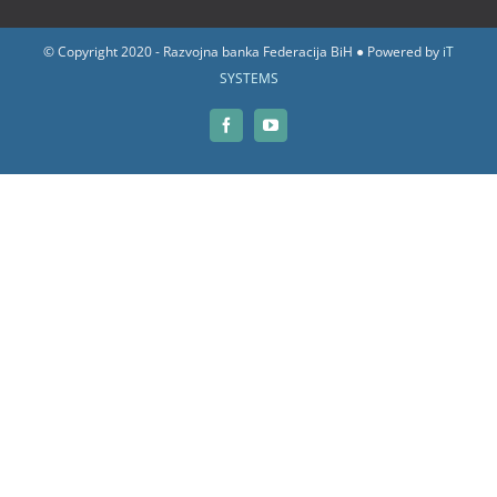
© Copyright 2020 - Razvojna banka Federacija BiH ● Powered by
iT
SYSTEMS
Facebook
YouTube