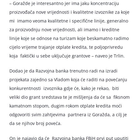
– Goražde je interesantno jer ima jaku koncentraciju
proizvođača nove vrijednosti i kvalitetne izvoznike za koje
mi imamo veoma kvalitetne i specifične linije, generalno
za proizvodnju nove vrijednosti, ali imamo i kreditne
linije koje se odnose na turizam koje beskamatno radimo
cijelo vrijeme trajanje otplate kredita, te poljoprivredu
koja faktički u sebe uključuje grantove – naveo je Trlin.
Dodao je da Razvojna banka trenutno radi na izradi
projekata zajedno sa Vladom koja će raditi na povećanju
konkurentnosti izvoznika gdje će, kako je rekao, biti
veliki dio grant sredstava te je mišljenja da će sa fiksnom
kamatnom stopom, dugim rokom otplate kredita moći
odgovoriti svim zahtjevima partnera iz Goražda, a cilj je
da se njihov broj poveća.
On je najavio da će Razvojna banka FBiH prvi put uputiti