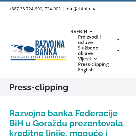
Skip
+387 33 724-900, 724-902
|
info@rbfbih.ba
to
content
RBFBIH
Proizvodi i
usluge
Službene
objave
Vijesti
Press-clipping
English
Press-clipping
Razvojna banka Federacije
BiH u Goraždu prezentovala
kreditne linije, moguće i