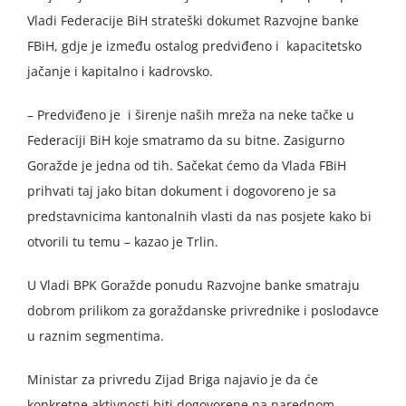
Vladi Federacije BiH strateški dokumet Razvojne banke
FBiH, gdje je između ostalog predviđeno i kapacitetsko
jačanje i kapitalno i kadrovsko.
– Predviđeno je i širenje naših mreža na neke tačke u
Federaciji BiH koje smatramo da su bitne. Zasigurno
Goražde je jedna od tih. Sačekat ćemo da Vlada FBiH
prihvati taj jako bitan dokument i dogovoreno je sa
predstavnicima kantonalnih vlasti da nas posjete kako bi
otvorili tu temu – kazao je Trlin.
U Vladi BPK Goražde ponudu Razvojne banke smatraju
dobrom prilikom za goraždanske privrednike i poslodavce
u raznim segmentima.
Ministar za privredu Zijad Briga najavio je da će
konkretne aktivnosti biti dogovorene na narednom