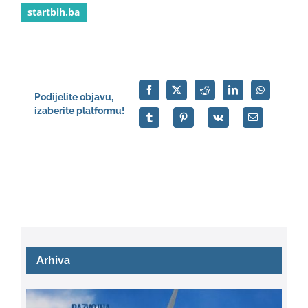
startbih.ba
Podijelite objavu,
izaberite platformu!
Arhiva