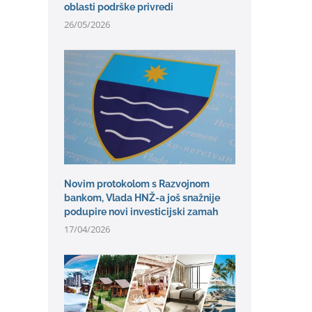
oblasti podrške privredi
26/05/2026
Novim protokolom s Razvojnom
bankom, Vlada HNŽ-a još snažnije
podupire novi investicijski zamah
17/04/2026