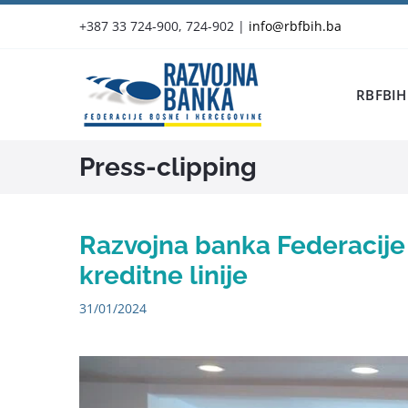
Skip
+387 33 724-900, 724-902
|
info@rbfbih.ba
to
content
RBFBIH
Press-clipping
Razvojna banka Federacije
kreditne linije
31/01/2024