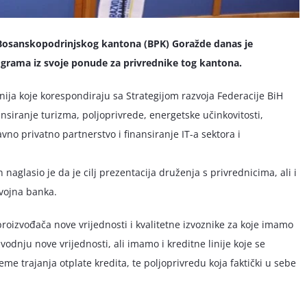
 Bosanskopodrinjskog kantona (BPK) Goražde danas je
programa iz svoje ponude za privrednike tog kantona.
nija koje korespondiraju sa Strategijom razvoja Federacije BiH
nsiranje turizma, poljoprivrede, energetske učinkovitosti,
avno privatno partnerstvo i finansiranje IT-a sektora i
aglasio je da je cilj prezentacija druženja s privrednicima, ali i
vojna banka.
proizvođača nove vrijednosti i kvalitetne izvoznike za koje imamo
zvodnju nove vrijednosti, ali imamo i kreditne linije koje se
e trajanja otplate kredita, te poljoprivredu koja faktički u sebe