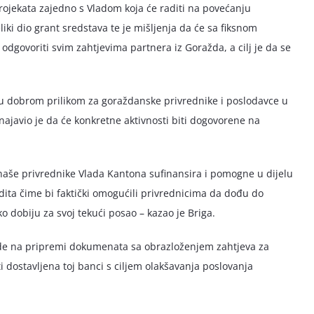
rojekata zajedno s Vladom koja će raditi na povećanju
liki dio grant sredstava te je mišljenja da će sa fiksnom
govoriti svim zahtjevima partnera iz Goražda, a cilj je da se
 dobrom prilikom za goraždanske privrednike i poslodavce u
ajavio je da će konkretne aktivnosti biti dogovorene na
 naše privrednike Vlada Kantona sufinansira i pomogne u dijelu
dita čime bi faktički omogućili privrednicima da dođu do
 dobiju za svoj tekući posao – kazao je Briga.
rade na pripremi dokumenata sa obrazloženjem zahtjeva za
i dostavljena toj banci s ciljem olakšavanja poslovanja