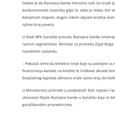
Dodao je da Razvojna banka trenutno radi na izradi p
konkurentnosti izvoznika gdje će, kako je rekao, biti ve
kamatnom stopom, dugim rokom otplate kredita moći od
njihov broj poveća.
U Vladi BPK Goražde ponudu Razvojne banke smatraju
raznim segmentima. Ministar za privredu Zijad Briga n
narednom sastanku.
– Pokušat ćemo da kreditne linije koje su povoljne za
finansiranja kamate na kredite te troškove obrade kre
besplatnog kapitala odnosno vrate samo onaj dio koliko
U Ministarstvu privrede u posljednjih šest mjeseci 
otvaranje filijale Razvojne banke u Goraždu koja će bit
goraždanskim privrednicima.