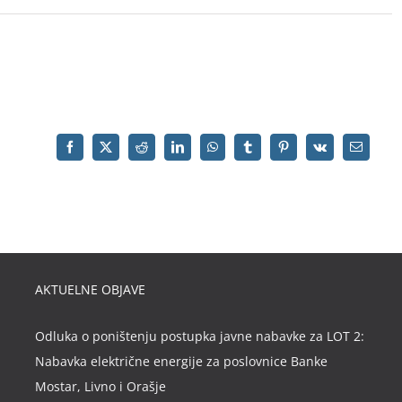
AKTUELNE OBJAVE
Odluka o poništenju postupka javne nabavke za LOT 2:
Nabavka električne energije za poslovnice Banke
Mostar, Livno i Orašje