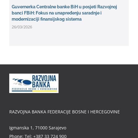
Guvernerka Centralne banke BiH u posjeti Razvojnoj
banci FBiH: Fokus na unapređenju saradnje i
modernizaciji finansijskog sistema
26/03/2026
RAZVOJNA BANKA FEDERACIJE BOSNE I HERCEGOVINE
Igmanska 1, 71000 Sarajevo
Phone:
Tel: +387 33 724 900