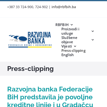
Skip
+387 33 724-900, 724-902
|
info@rbfbih.ba
to
content
RBFBIH
Proizvodi i
usluge
Službene
objave
Vijesti
Press-clipping
English
Press-clipping
Razvojna banka Federacije
BiH predstavila je povoljne
kreditne linije i u Gradačcu