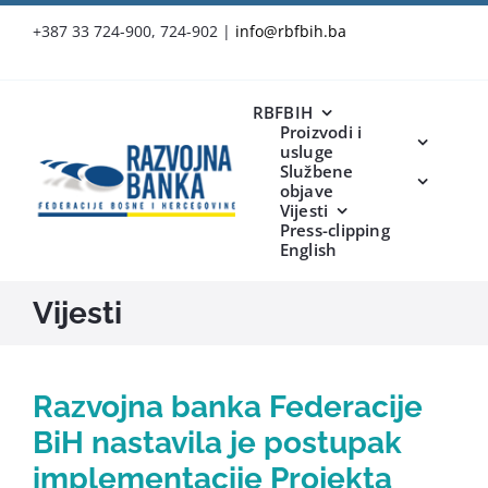
Skip
+387 33 724-900, 724-902
|
info@rbfbih.ba
to
content
RBFBIH
Proizvodi i
usluge
Službene
objave
Vijesti
Press-clipping
English
Vijesti
Razvojna banka Federacije
BiH nastavila je postupak
implementacije Projekta