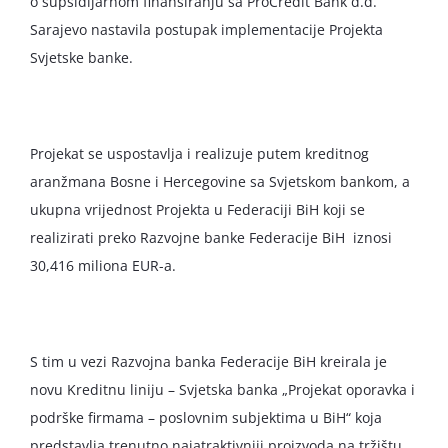
o supsidijarnom finansiranju sa ProCredit Bank d.d.
Sarajevo nastavila postupak implementacije Projekta
Svjetske banke.
Projekat se uspostavlja i realizuje putem kreditnog
aranžmana Bosne i Hercegovine sa Svjetskom bankom, a
ukupna vrijednost Projekta u Federaciji BiH koji se
realizirati preko Razvojne banke Federacije BiH iznosi
30,416 miliona EUR-a.
S tim u vezi Razvojna banka Federacije BiH kreirala je
novu Kreditnu liniju – Svjetska banka „Projekat oporavka i
podrške firmama – poslovnim subjektima u BiH“ koja
predstavlja trenutno najatraktivniji proizvoda na tržištu