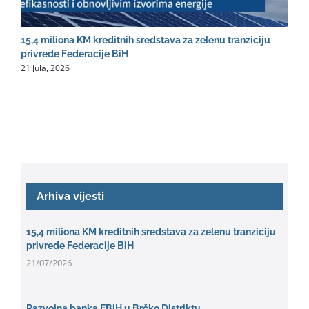
15,4 miliona KM kreditnih sredstava za zelenu tranziciju
R
2
privrede Federacije BiH
21 Jula, 2026
Arhiva vijesti
15,4 miliona KM kreditnih sredstava za zelenu tranziciju
privrede Federacije BiH
21/07/2026
Razvojna banka FBiH u Brčko Distriktu