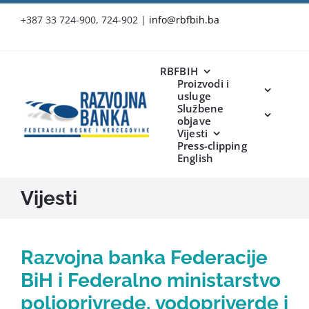
Skip
+387 33 724-900, 724-902
|
info@rbfbih.ba
to
content
RBFBIH
Proizvodi i
usluge
Službene
objave
Vijesti
Press-clipping
English
Vijesti
Razvojna banka Federacije
BiH i Federalno ministarstvo
poljoprivrede, vodopriverde i