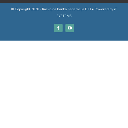
© Copyright 2020 - Razvojna banka Federacija BiH ● Powered by
iT
SYSTEMS
Facebook
YouTube