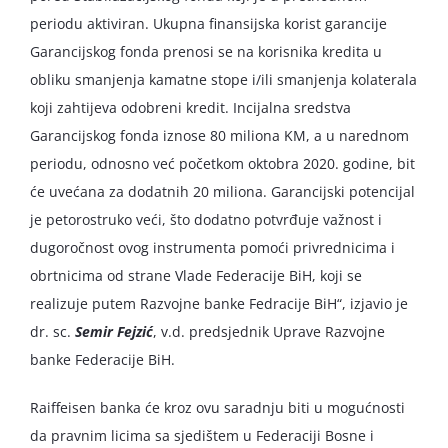
periodu aktiviran. Ukupna finansijska korist garancije
Garancijskog fonda prenosi se na korisnika kredita u
obliku smanjenja kamatne stope i/ili smanjenja kolaterala
koji zahtijeva odobreni kredit. Incijalna sredstva
Garancijskog fonda iznose 80 miliona KM, a u narednom
periodu, odnosno već početkom oktobra 2020. godine, bit
će uvećana za dodatnih 20 miliona. Garancijski potencijal
je petorostruko veći, što dodatno potvrđuje važnost i
dugoročnost ovog instrumenta pomoći privrednicima i
obrtnicima od strane Vlade Federacije BiH, koji se
realizuje putem Razvojne banke Fedracije BiH“, izjavio je
dr. sc.
Semir Fejzić
, v.d. predsjednik Uprave Razvojne
banke Federacije BiH.
Raiffeisen banka će kroz ovu saradnju biti u mogućnosti
da pravnim licima sa sjedištem u Federaciji Bosne i