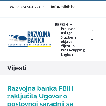
Skip
+387 33 724-900, 724-902
|
info@rbfbih.ba
to
content
RBFBIH
Proizvodi i
usluge
Službene
objave
Vijesti
Press-clipping
English
Vijesti
Razvojna banka FBiH
zaključila Ugovor o
poslovnoj saradnji sa