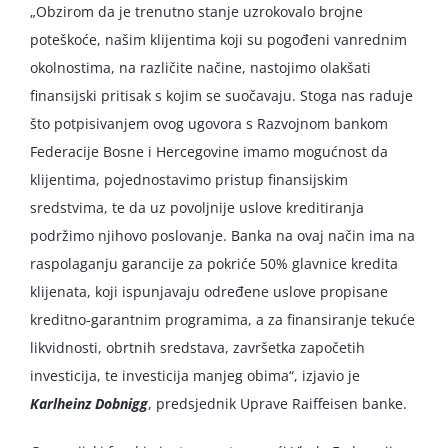
„Obzirom da je trenutno stanje uzrokovalo brojne
poteškoće, našim klijentima koji su pogođeni vanrednim
okolnostima, na različite načine, nastojimo olakšati
finansijski pritisak s kojim se suočavaju. Stoga nas raduje
što potpisivanjem ovog ugovora s Razvojnom bankom
Federacije Bosne i Hercegovine imamo mogućnost da
klijentima, pojednostavimo pristup finansijskim
sredstvima, te da uz povoljnije uslove kreditiranja
podržimo njihovo poslovanje. Banka na ovaj način ima na
raspolaganju garancije za pokriće 50% glavnice kredita
klijenata, koji ispunjavaju određene uslove propisane
kreditno-garantnim programima, a za finansiranje tekuće
likvidnosti, obrtnih sredstava, završetka započetih
investicija, te investicija manjeg obima“, izjavio je
Karlheinz Dobnigg
, predsjednik Uprave Raiffeisen banke.