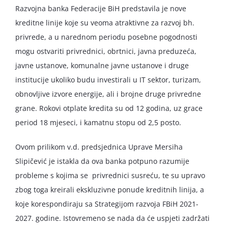
Razvojna banka Federacije BiH predstavila je nove
kreditne linije koje su veoma atraktivne za razvoj bh.
privrede, a u narednom periodu posebne pogodnosti
mogu ostvariti privrednici, obrtnici, javna preduzeća,
javne ustanove, komunalne javne ustanove i druge
institucije ukoliko budu investirali u IT sektor, turizam,
obnovljive izvore energije, ali i brojne druge privredne
grane. Rokovi otplate kredita su od 12 godina, uz grace
period 18 mjeseci, i kamatnu stopu od 2,5 posto.
Ovom prilikom v.d. predsjednica Uprave Mersiha
Slipičević je istakla da ova banka potpuno razumije
probleme s kojima se privrednici susreću, te su upravo
zbog toga kreirali ekskluzivne ponude kreditnih linija, a
koje korespondiraju sa Strategijom razvoja FBiH 2021-
2027. godine. Istovremeno se nada da će uspjeti zadržati