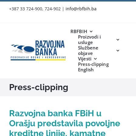
Skip
+387 33 724-900, 724-902
|
info@rbfbih.ba
to
content
RBFBIH
Proizvodi i
usluge
Službene
objave
Vijesti
Press-clipping
English
Press-clipping
Razvojna banka FBiH u
Orašju predstavila povoljne
kreditne linije, kamatne