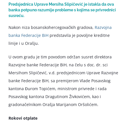
Predsjednica Uprave Mersiha Slipičević je istakla da ova
banka potpuno razumije probleme s kojima se privrednici
susreću.
Nakon niza bosanskohercegovačkih gradova,
Razvojna
banka Federacije BiH
predstavila je povoljne kreditne
linije i u Orašju.
U ovom gradu je tim povodom održan susret direktora
Razvojne banke Federacije BiH, na čelu s doc. dr. sci
Mersihom Slipičević, v.d. predsjednicom Uprave Razvojne
banke Federacije BiH, sa premijerom Vlade Posavskog
kantona Đurom Topićem, ministrom privrede i rada
Posavskog kantona Dragutinom Živkovićem, kao i
gradonačelnikom Orašja Marijanom Oršolićem.
Rokovi otplate