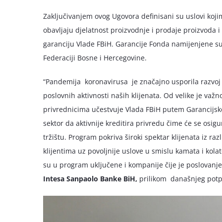
Zaključivanjem ovog Ugovora definisani su uslovi koj
obavljaju djelatnost proizvodnje i prodaje proizvoda i
garanciju Vlade FBiH. Garancije Fonda namijenjene su
Federaciji Bosne i Hercegovine.
“Pandemija koronavirusa je značajno usporila razvoj p
poslovnih aktivnosti naših klijenata. Od velike je va
privrednicima učestvuje Vlada FBiH putem Garancijsko
sektor da aktivnije kreditira privredu čime će se osig
tržištu. Program pokriva široki spektar klijenata iz ra
klijentima uz povoljnije uslove u smislu kamata i ko
su u program uključene i kompanije čije je poslovanje 
Intesa Sanpaolo Banke BiH,
prilikom današnjeg potpi