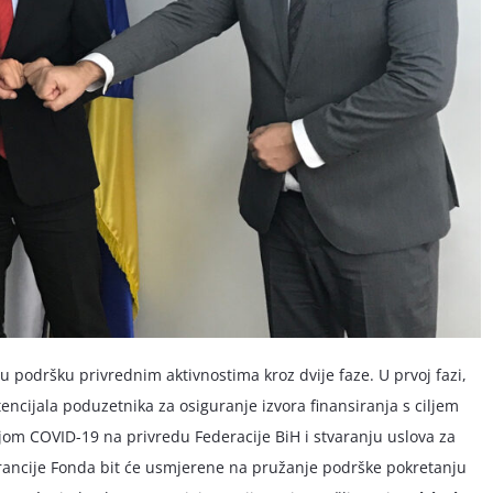
u podršku privrednim aktivnostima kroz dvije faze. U prvoj fazi,
ncijala poduzetnika za osiguranje izvora finansiranja s ciljem
om COVID-19 na privredu Federacije BiH i stvaranju uslova za
 garancije Fonda bit će usmjerene na pružanje podrške pokretanju