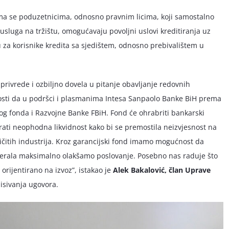
ima se poduzetnicima, odnosno pravnim licima, koji samostalno
 usluga na tržištu, omogućavaju povoljni uslovi kreditiranja uz
 za korisnike kredita sa sjedištem, odnosno prebivalištem u
rivrede i ozbiljno dovela u pitanje obavljanje redovnih
žnosti da u podršci i plasmanima Intesa Sanpaolo Banke BiH prema
g fonda i Razvojne Banke FBiH. Fond će ohrabriti bankarski
urati neophodna likvidnost kako bi se premostila neizvjesnost na
zličitih industrija. Kroz garancijski fond imamo mogućnost da
laterala maksimalno olakšamo poslovanje. Posebno nas raduje što
orijentirano na izvoz”, istakao je
Alek Bakalović, član Uprave
sivanja ugovora.