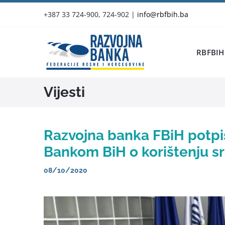
Skip
+387 33 724-900, 724-902
|
info@rbfbih.ba
to
content
RBFBIH
Vijesti
Razvojna banka FBiH potpi
Bankom BiH o korištenju s
08/10/2020