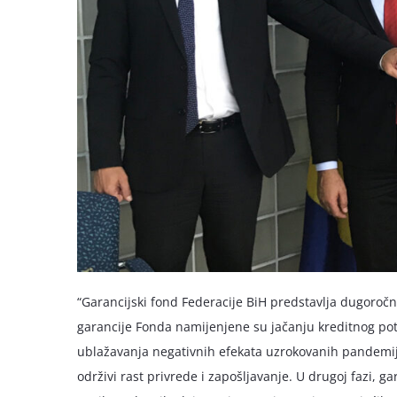
“Garancijski fond Federacije BiH predstavlja dugoročn
garancije Fonda namijenjene su jačanju kreditnog pote
ublažavanja negativnih efekata uzrokovanih pandemij
održivi rast privrede i zapošljavanje. U drugoj fazi,