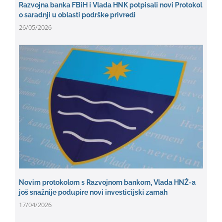
Razvojna banka FBiH i Vlada HNK potpisali novi Protokol
o saradnji u oblasti podrške privredi
26/05/2026
Novim protokolom s Razvojnom bankom, Vlada HNŽ-a
još snažnije podupire novi investicijski zamah
17/04/2026