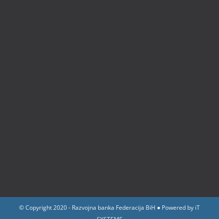
© Copyright 2020 - Razvojna banka Federacija BiH ● Powered by
iT