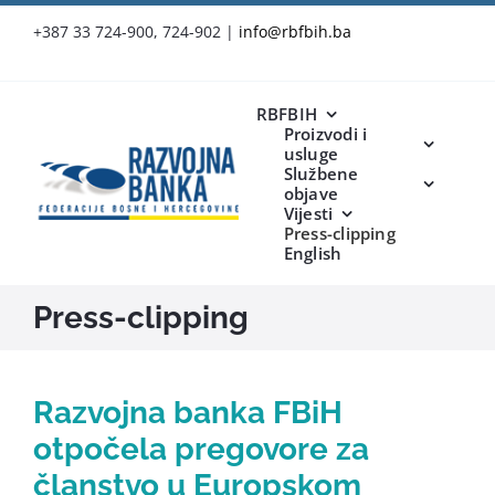
Skip
+387 33 724-900, 724-902
|
info@rbfbih.ba
to
content
RBFBIH
Proizvodi i
usluge
Službene
objave
Vijesti
Press-clipping
English
Press-clipping
Razvojna banka FBiH
otpočela pregovore za
članstvo u Europskom