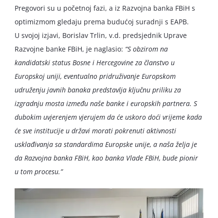
Pregovori su u početnoj fazi, a iz Razvojna banka FBiH s
optimizmom gledaju prema budućoj suradnji s EAPB.
U svojoj izjavi, Borislav Trlin, v.d. predsjednik Uprave
Razvojne banke FBiH, je naglasio:
“S obzirom na
kandidatski status Bosne i Hercegovine za članstvo u
Europskoj uniji, eventualno pridruživanje Europskom
udruženju javnih banaka predstavlja ključnu priliku za
izgradnju mosta između naše banke i europskih partnera. S
dubokim uvjerenjem vjerujem da će uskoro doći vrijeme kada
će sve institucije u državi morati pokrenuti aktivnosti
usklađivanja sa standardima Europske unije, a naša želja je
da Razvojna banka FBiH, kao banka Vlade FBiH, bude pionir
u tom procesu.”