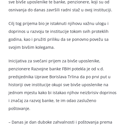
sve bivše uposlenike te banke, penzionere, koji su od
osnivanja do danas završili radni staž u ovoj instituciji.
Cilj tog prijema bio je istaknuti njihovu važnu ulogu i
doprinos u razvoju te institucije tokom svih proteklih
godina, kao i pružiti priliku da se ponovno povežu sa
svojim bivšim kolegama.
Inicijativa za svečani prijem za bivše uposlenike,
penzionere Razvojne banke FBIH potekla je od v.d.
predsjednika Uprave Borislava Trlina da po prvi put u
historiji ove institucije okupi sve bivše uposlenike na
jednom mjestu kako bi istakao njihov neizbrisiv doprinos
i značaj za razvoj banke, te im odao zasluženo
poštovanje.
– Danas je dan duboke zahvalnosti i poštovanja prema