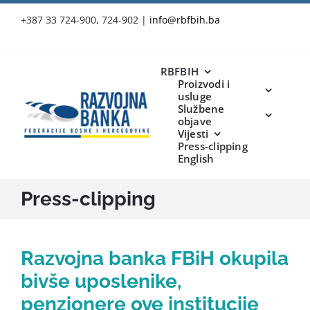
Skip
+387 33 724-900, 724-902
|
info@rbfbih.ba
to
content
RBFBIH
Proizvodi i
usluge
Službene
objave
Vijesti
Press-clipping
English
Press-clipping
Razvojna banka FBiH okupila
bivše uposlenike,
penzionere ove institucije