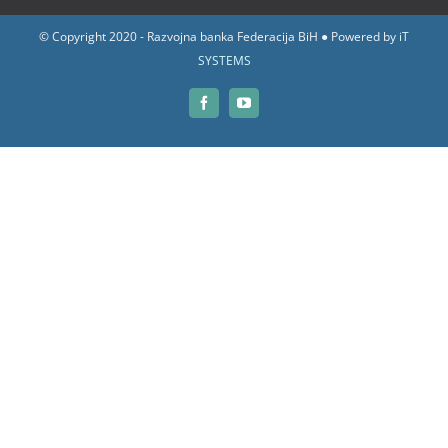
© Copyright 2020 - Razvojna banka Federacija BiH ● Powered by
iT
SYSTEMS
Facebook
YouTube