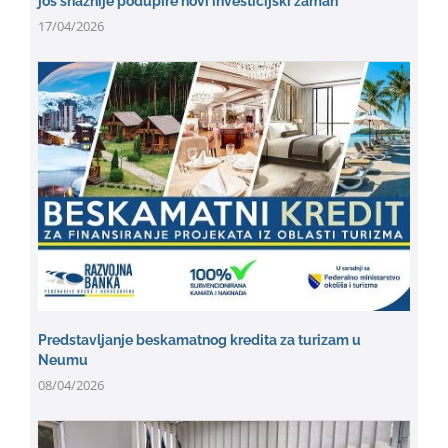
još snažnije podupire novi investicijski zamah
17/04/2026
Predstavljanje beskamatnog kredita za turizam u
Neumu
08/04/2026