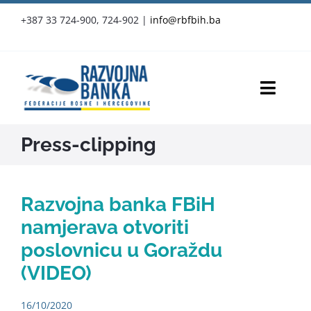
Skip
+387 33 724-900, 724-902
|
info@rbfbih.ba
to
content
Toggl
Navig
RBFBIH
Press-clipping
Proizvodi i usluge
Razvojna banka FBiH
Službene objave
namjerava otvoriti
poslovnicu u Goraždu
Vijesti
(VIDEO)
Press-clipping
16/10/2020