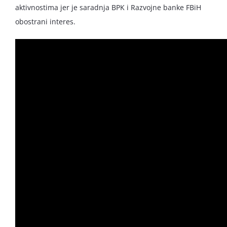
aktivnostima jer je saradnja BPK i Razvojne banke FBiH
obostrani interes.