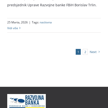
predsjednik Uprave Razvojne banke FBiH Borislav Trlin.
25 Marta, 2026
|
Tags:
naslovna
Vidi više
1
2
Next