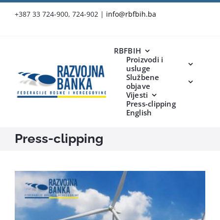
Skip
+387 33 724-900, 724-902
|
info@rbfbih.ba
to
content
RBFBIH
Proizvodi i
usluge
Službene
objave
Vijesti
Press-clipping
English
Press-clipping