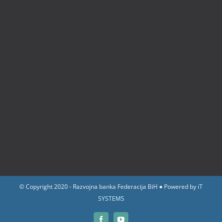
© Copyright 2020 - Razvojna banka Federacija BiH ● Powered by
iT
SYSTEMS