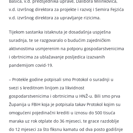
Bašića, v.d. predsjednika uprave, Dalibora Milinkovića,
v.d. izvršnog direktora za projekte i razvoj i Semira Fejzića
v.d. izvršnog direktora za upravljanje rizicima.
Tijekom sastanka istaknuta je dosadašnja uspješna
suradnja, te se razgovaralo o budućim zajedničkim
aktivnostima usmjerenim na potporu gospodarstvenicima
i obrtnicima za ublažavanje posljedica izazvanih
pandemijom covid-19.
– Protekle godine potpisali smo Protokol o suradnji u
svezi s kreditnom linijom za likvidnost
gospodarstvenicima i obrtnicima u HNŽ-u. Bili smo prva
Županija u FBiH koja je potpisala takav Protokol kojim su
omogućeni pojedinačni krediti u iznosu do 500 tisuća
maraka uz rok otplate do 36 mjeseci, te grace razdoblje
do 12 mjeseci za što fiksnu kamatu od dva posto godišnje