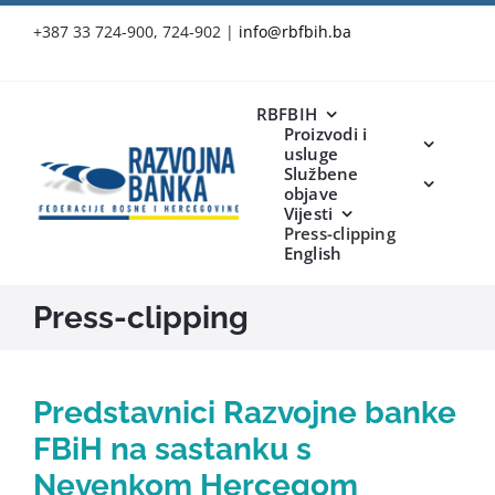
Skip
+387 33 724-900, 724-902
|
info@rbfbih.ba
to
content
RBFBIH
Proizvodi i
usluge
Službene
objave
Vijesti
Press-clipping
English
Press-clipping
Predstavnici Razvojne banke
FBiH na sastanku s
Nevenkom Hercegom