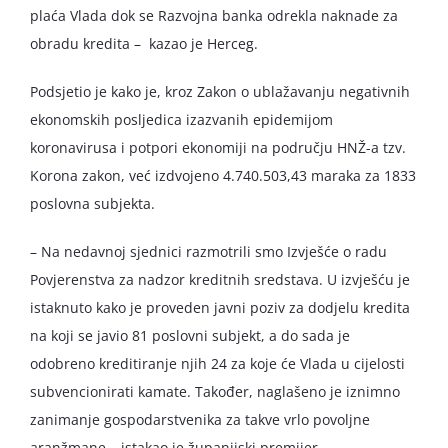
plaća Vlada dok se Razvojna banka odrekla naknade za
obradu kredita – kazao je Herceg.
Podsjetio je kako je, kroz Zakon o ublažavanju negativnih
ekonomskih posljedica izazvanih epidemijom
koronavirusa i potpori ekonomiji na području HNŽ-a tzv.
Korona zakon, već izdvojeno 4.740.503,43 maraka za 1833
poslovna subjekta.
– Na nedavnoj sjednici razmotrili smo Izvješće o radu
Povjerenstva za nadzor kreditnih sredstava. U izvješću je
istaknuto kako je proveden javni poziv za dodjelu kredita
na koji se javio 81 poslovni subjekt, a do sada je
odobreno kreditiranje njih 24 za koje će Vlada u cijelosti
subvencionirati kamate. Također, naglašeno je iznimno
zanimanje gospodarstvenika za takve vrlo povoljne
aranžmane – istakao je županijski premijer.