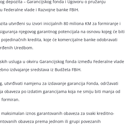
og depozita – Garancijskog fonda i Ugovoru o pružanju
đu Federalne vlade i Razvojne banke FBiH.
 utvrđeni su izvori inicijalnih 80 miliona KM za formiranje i
siguranja njegovog garantnog potencijala na osnovu kojeg će biti
a pojedinačnih kredita, koje će komercijalne banke odobravati
tvrđenih Uredbom.
jskih usluga u okviru Garancijskog fonda između Federalne vlade
rebno izdvajanje sredstava iz Budžeta FBiH.
, utvrđivati namjenu za izdavanje garancija Fonda, održavati
a obaveza po izdatim garancijama koja ne smiju biti manja od
d formiran.
e maksimalan iznos garantovanih obaveza za svaki kreditno-
rantovanih obaveza prema jednom ili grupi povezanih