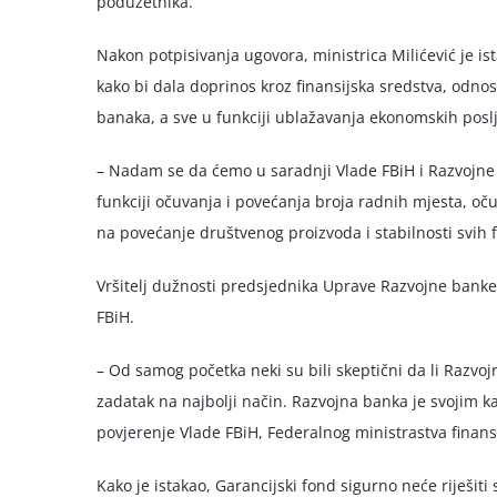
poduzetnika.
Nakon potpisivanja ugovora, ministrica Milićević je ist
kako bi dala doprinos kroz finansijska sredstva, odno
banaka, a sve u funkciji ublažavanja ekonomskih posl
– Nadam se da ćemo u saradnji Vlade FBiH i Razvojne b
funkciji očuvanja i povećanja broja radnih mjesta, oču
na povećanje društvenog proizvoda i stabilnosti svih fi
Vršitelj dužnosti predsjednika Uprave Razvojne banke 
FBiH.
– Od samog početka neki su bili skeptični da li Razvoj
zadatak na najbolji način. Razvojna banka je svojim k
povjerenje Vlade FBiH, Federalnog ministrastva finansij
Kako je istakao, Garancijski fond sigurno neće riješiti