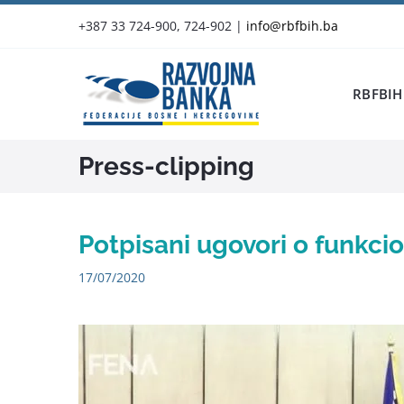
Skip
+387 33 724-900, 724-902
|
info@rbfbih.ba
to
content
RBFBIH
Press-clipping
Potpisani ugovori o funkci
17/07/2020