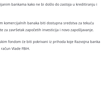
ijanim bankama kako ne bi došlo do zastoja u kreditiranju i
em komercijalnih banaka biti dostupna sredstva za tekuću
te za završetak započetih investicija i novo zapošljavanje.
ijskim fondom će biti pokrivani iz prihoda koje Razvojna banka
a račun Vlade FBiH.