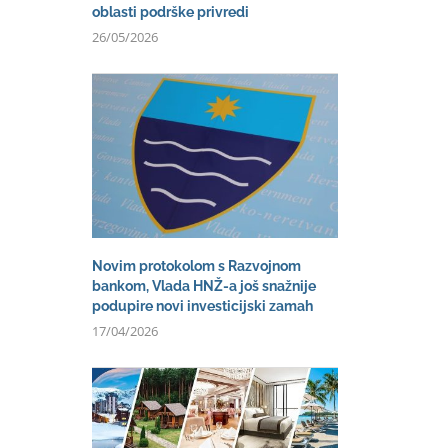
oblasti podrške privredi
26/05/2026
Novim protokolom s Razvojnom
bankom, Vlada HNŽ-a još snažnije
podupire novi investicijski zamah
17/04/2026