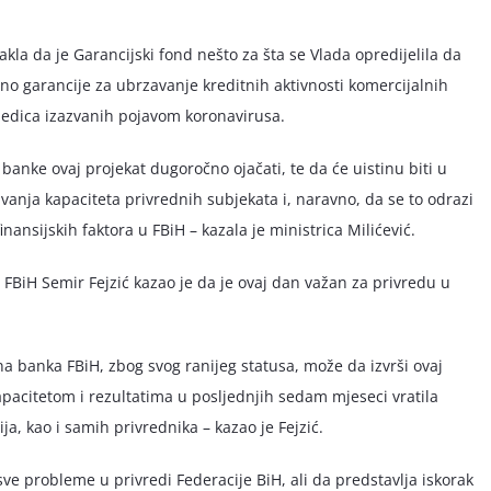
akla da je Garancijski fond nešto za šta se Vlada opredijelila da
sno garancije za ubrzavanje kreditnih aktivnosti komercijalnih
jedica izazvanih pojavom koronavirusa.
anke ovaj projekat dugoročno ojačati, te da će uistinu biti u
vanja kapaciteta privrednih subjekata i, naravno, da se to odrazi
nansijskih faktora u FBiH – kazala je ministrica Milićević.
FBiH Semir Fejzić kazao je da je ovaj dan važan za privredu u
na banka FBiH, zbog svog ranijeg statusa, može da izvrši ovaj
apacitetom i rezultatima u posljednjih sedam mjeseci vratila
a, kao i samih privrednika – kazao je Fejzić.
 sve probleme u privredi Federacije BiH, ali da predstavlja iskorak