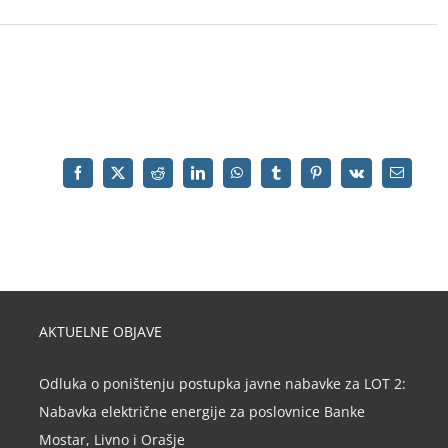
AKTUELNE OBJAVE
Odluka o poništenju postupka javne nabavke za LOT 2:
Nabavka električne energije za poslovnice Banke
Mostar, Livno i Orašje