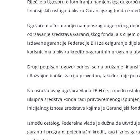
Riječ je o Ugovoru o formiranju namjenskog dugoročn
finansijskih usluga u okviru Garancijskog fonda izme
Ugovorom o formiranju namjenskog dugoročnog depozita
održavanje sredstava Garancijskog fonda, a s ciljem o
izdavane garancije Federacije BiH za osiguranje dijel
korisnicima u okviru kreditno-garantnih programa u
Drugi potpisani ugovor odnosi se na pružanje finansi
i Razvojne banke, za čiju provedbu, također, nije pot
Na osnovu ovog ugovora Vlada FBiH će, između ostalog
ukupna sredstva Fonda radi pravovremenog ispunjenj
inicijalnog iznosa sredstava kojima je Garancijski fon
Između ostalog, Federalna vlada je dužna da utvrđuj
garantni program, pojedinačni kredit, kao i iznos ga