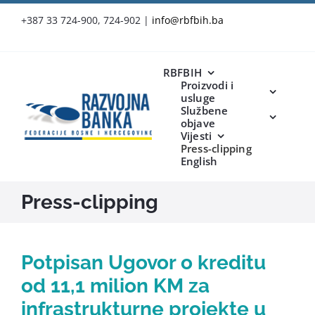
Skip
+387 33 724-900, 724-902
|
info@rbfbih.ba
to
content
RBFBIH
Proizvodi i
usluge
Službene
objave
Vijesti
Press-clipping
English
Press-clipping
Potpisan Ugovor o kreditu
od 11,1 milion KM za
infrastrukturne projekte u