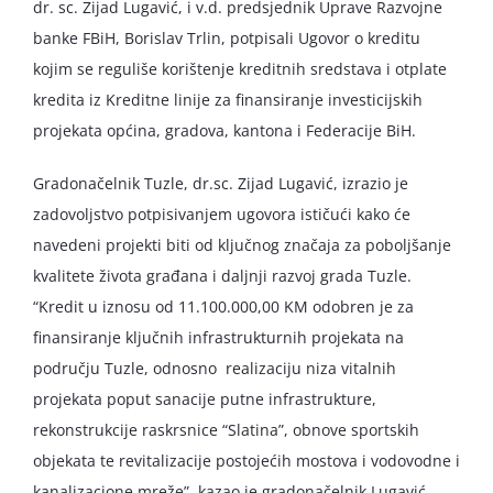
dr. sc. Zijad Lugavić, i v.d. predsjednik Uprave Razvojne
banke FBiH, Borislav Trlin, potpisali Ugovor o kreditu
kojim se reguliše korištenje kreditnih sredstava i otplate
kredita iz Kreditne linije za finansiranje investicijskih
projekata općina, gradova, kantona i Federacije BiH.
Gradonačelnik Tuzle, dr.sc. Zijad Lugavić, izrazio je
zadovoljstvo potpisivanjem ugovora ističući kako će
navedeni projekti biti od ključnog značaja za poboljšanje
kvalitete života građana i daljnji razvoj grada Tuzle.
“Kredit u iznosu od 11.100.000,00 KM odobren je za
finansiranje ključnih infrastrukturnih projekata na
području Tuzle, odnosno realizaciju niza vitalnih
projekata poput sanacije putne infrastrukture,
rekonstrukcije raskrsnice “Slatina”, obnove sportskih
objekata te revitalizacije postojećih mostova i vodovodne i
kanalizacione mreže”, kazao je gradonačelnik Lugavić.