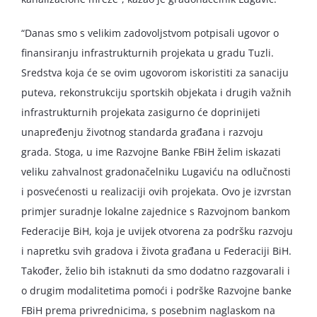
“Danas smo s velikim zadovoljstvom potpisali ugovor o
finansiranju infrastrukturnih projekata u gradu Tuzli.
Sredstva koja će se ovim ugovorom iskoristiti za sanaciju
puteva, rekonstrukciju sportskih objekata i drugih važnih
infrastrukturnih projekata zasigurno će doprinijeti
unapređenju životnog standarda građana i razvoju
grada. Stoga, u ime Razvojne Banke FBiH želim iskazati
veliku zahvalnost gradonačelniku Lugaviću na odlučnosti
i posvećenosti u realizaciji ovih projekata. Ovo je izvrstan
primjer suradnje lokalne zajednice s Razvojnom bankom
Federacije BiH, koja je uvijek otvorena za podršku razvoju
i napretku svih gradova i života građana u Federaciji BiH.
Također, želio bih istaknuti da smo dodatno razgovarali i
o drugim modalitetima pomoći i podrške Razvojne banke
FBiH prema privrednicima, s posebnim naglaskom na