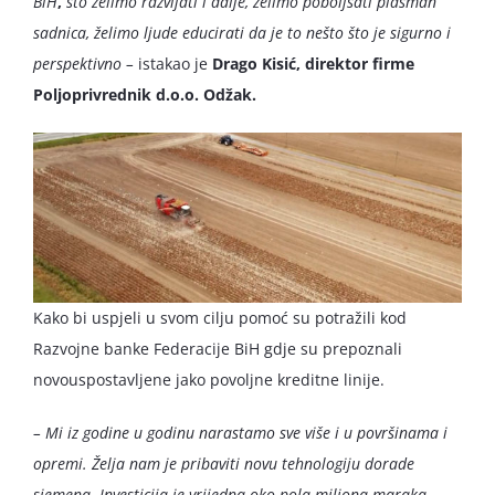
BiH
,
što želimo razvijati i dalje, želimo poboljšati plasman
sadnica, želimo ljude educirati da je to nešto što je sigurno i
perspektivno –
istakao je
Drago Kisić, direktor firme
Poljoprivrednik d.o.o. Odžak.
Kako bi uspjeli u svom cilju pomoć su potražili kod
Razvojne banke Federacije BiH gdje su prepoznali
novouspostavljene jako povoljne kreditne linije.
– Mi iz godine u godinu narastamo sve više i u površinama i
opremi. Želja nam je pribaviti novu tehnologiju dorade
sjemena. Investicija je vrijedna oko pola miliona maraka.