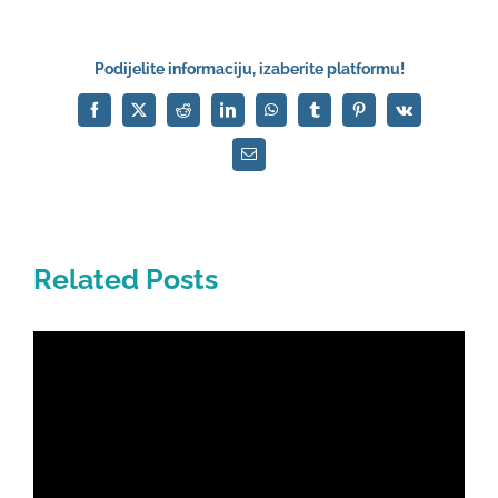
Podijelite informaciju, izaberite platformu!
Facebook
X
Reddit
LinkedIn
WhatsApp
Tumblr
Pinterest
Vk
Email
Related Posts