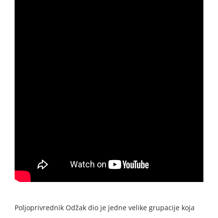
Poljoprivrednik Odžak dio je jedne velike grupacije koja