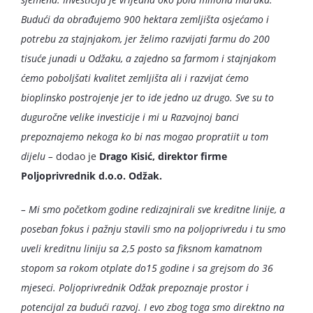
Budući da obrađujemo 900 hektara zemljišta osjećamo i
potrebu za stajnjakom, jer želimo razvijati farmu do 200
tisuće junadi u Odžaku, a zajedno sa farmom i stajnjakom
ćemo poboljšati kvalitet zemljišta ali i razvijat ćemo
bioplinsko postrojenje jer to ide jedno uz drugo. Sve su to
duguročne velike investicije i mi u Razvojnoj banci
prepoznajemo nekoga ko bi nas mogao propratiit u tom
dijelu –
dodao je
Drago Kisić, direktor firme
Poljoprivrednik d.o.o. Odžak.
– Mi smo početkom godine redizajnirali sve kreditne linije, a
poseban fokus i pažnju stavili smo na poljoprivredu i tu smo
uveli kreditnu liniju sa 2,5 posto sa fiksnom kamatnom
stopom sa rokom otplate do15 godine i sa grejsom do 36
mjeseci. Poljoprivrednik Odžak prepoznaje prostor i
potencijal za budući razvoj. I evo zbog toga smo direktno na