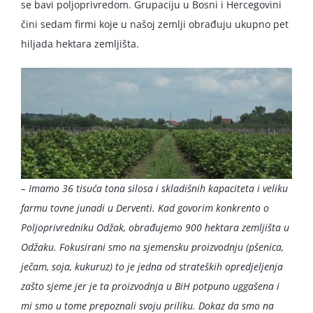
se bavi poljoprivredom. Grupaciju u Bosni i Hercegovini
čini sedam firmi koje u našoj zemlji obrađuju ukupno pet
hiljada hektara zemljišta.
– Imamo 36 tisuća tona silosa i skladišnih kapaciteta i veliku
farmu tovne junadi u Derventi. Kad govorim konkrento o
Poljoprivredniku Odžak, obrađujemo 900 hektara zemljišta u
Odžaku. Fokusirani smo na sjemensku proizvodnju (pšenica,
ječam, soja, kukuruz) to je jedna od strateških opredjeljenja
zašto sjeme jer je ta proizvodnja u BiH potpuno uggašena i
mi smo u tome prepoznali svoju priliku. Dokaz da smo na