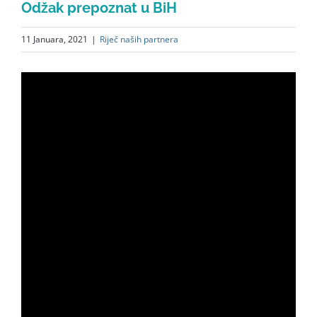
Odžak prepoznat u BiH
English
11 Januara, 2021
|
Riječ naših partnera