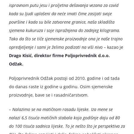
ispravnom putu jesu i proljetna dešavanja vezana za covid
kada su ljudi uplašeni da neće imati čime zasijati svoje
površine i kada su bile zatvorene granice, naša skladišta
sjemena kukuruza i soje ispražnjena do zadnjeg kilograma.
Tako da što se tiče sjemenske proizvodnje ona je naše trajno
opredjeljenje i sami je želimo podizati na viši nivo –
kazao je
Drago Kisić, direktor firme Poljoprivrednik d.o.o.
Odžak.
Poljoprivrednik Odžak postoji od 2010. godine i od tada
do danas raste iz godine u godinu. Osim sjemenske
proizvodnje, bave se i rasadničarstvom.
– Nalazimo se na matičnom rasadu lijeske. Iza mene se
nalazi 6,5 tisuća matičnih stabala koja godišnje daju od 80
do 100 tisuća sadnica lijeske. To je nešto što je perspektiva za