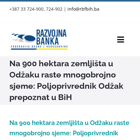
Skip
+387 33 724-900, 724-902
|
info@rbfbih.ba
to
content
Toggl
Navig
Na 900 hektara zemljišta u
RBFBIH
Odžaku raste mnogobrojno
Proizvodi i usluge
sjeme: Poljoprivrednik Odžak
prepoznat u BiH
Službene objave
Vijesti
Na 900 hektara zemljišta u Odžaku raste
Press-clipping
mnogobrojno sjeme: Poljoprivrednik