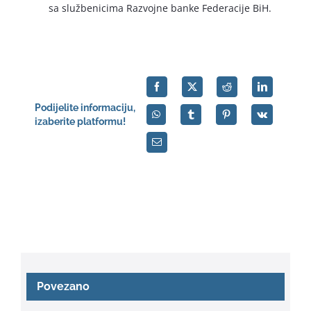
sa službenicima Razvojne banke Federacije BiH.
Podijelite informaciju,
izaberite platformu!
Povezano