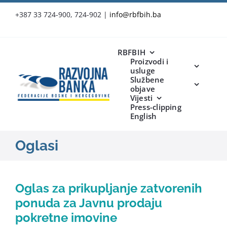
Skip
+387 33 724-900, 724-902
|
info@rbfbih.ba
to
content
RBFBIH
Proizvodi i
usluge
Službene
objave
Vijesti
Press-clipping
English
Oglasi
Oglas za prikupljanje zatvorenih
ponuda za Javnu prodaju
pokretne imovine