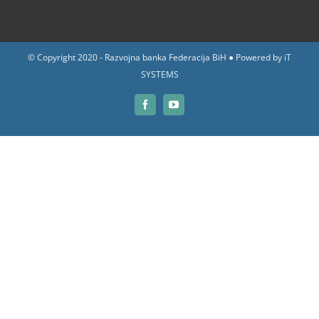
© Copyright 2020 - Razvojna banka Federacija BiH ● Powered by
iT
SYSTEMS
Facebook
YouTube