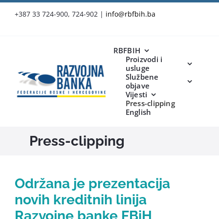
Skip
+387 33 724-900, 724-902
|
info@rbfbih.ba
to
content
RBFBIH
Proizvodi i
usluge
Službene
objave
Vijesti
Press-clipping
English
Press-clipping
Održana je prezentacija
novih kreditnih linija
Razvojne banke FBiH