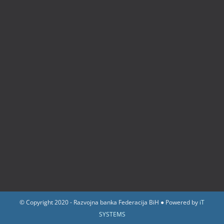
© Copyright 2020 - Razvojna banka Federacija BiH ● Powered by
iT
SYSTEMS