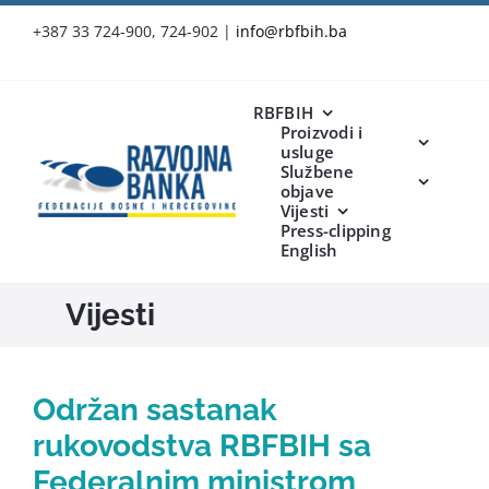
Skip
+387 33 724-900, 724-902
|
info@rbfbih.ba
to
content
RBFBIH
Proizvodi i
usluge
Službene
objave
Vijesti
Press-clipping
English
Vijesti
Održan sastanak
rukovodstva RBFBIH sa
Federalnim ministrom