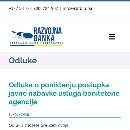
Skip
+387 33 724-900, 724-902
|
info@rbfbih.ba
to
content
Toggl
Navig
RBFBIH
Odluke
Proizvodi i usluge
Odluka o poništenju postupka
Službene objave
javne nabavke usluga bonitetene
agencije
Vijesti
16/04/2025
Press-clipping
Odluku možete preuzeti
ovdje.