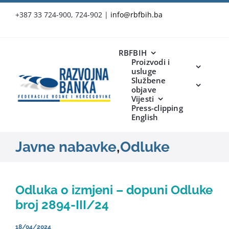
Skip
+387 33 724-900, 724-902
|
info@rbfbih.ba
to
content
RBFBIH
Proizvodi i
usluge
Službene
objave
Vijesti
Press-clipping
English
Javne nabavke
,
Odluke
Odluka o izmjeni – dopuni Odluke
broj 2894-III/24
18/04/2024