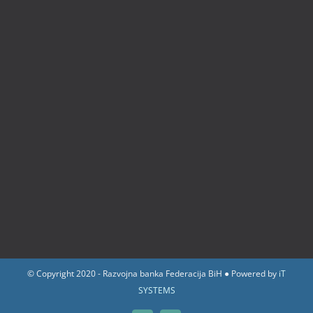
© Copyright 2020 - Razvojna banka Federacija BiH ● Powered by
iT
SYSTEMS