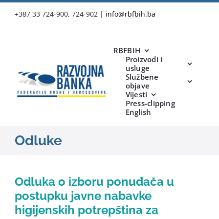
Skip
+387 33 724-900, 724-902
|
info@rbfbih.ba
to
content
RBFBIH
Proizvodi i
usluge
Službene
objave
Vijesti
Press-clipping
English
Odluke
Odluka o izboru ponuđača u
postupku javne nabavke
higijenskih potrepština za