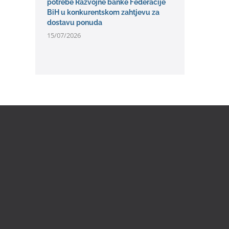
potrebe Razvojne banke Federacije
BiH u konkurentskom zahtjevu za
dostavu ponuda
15/07/2026