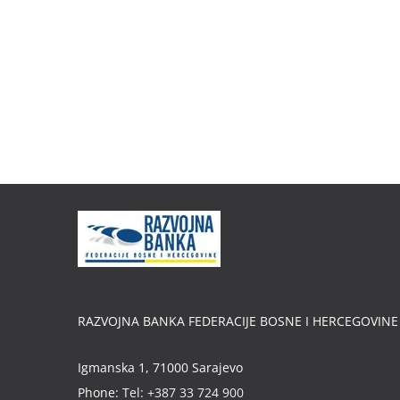
RAZVOJNA BANKA FEDERACIJE BOSNE I HERCEGOVINE
Igmanska 1, 71000 Sarajevo
Phone:
Tel: +387 33 724 900