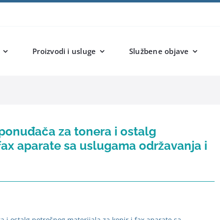
Proizvodi i usluge
Službene objave
 ponuđača za tonera i ostalg
 fax aparate sa uslugama održavanja i
 i ostalg potrošnog materijala za kopir i fax aparate sa