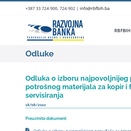
Skip
+387 33 724-900, 724-902
|
info@rbfbih.ba
to
content
RBFBIH
Odluke
Odluka o izboru najpovoljnijeg
potrošnog materijala za kopir i
servisiranja
18/08/2022
Preuzmite dokument:
Odluka o izboru najpovoljnijeg ponuđača za tonera