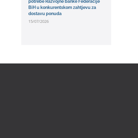
potrebe Razvojne banke Federacije
BiH u konkurentskom zahtjevu za
dostavu ponuda
15/07/2026