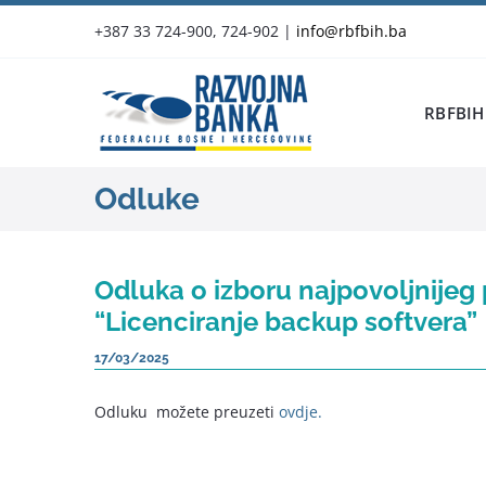
Skip
+387 33 724-900, 724-902
|
info@rbfbih.ba
to
content
RBFBIH
Odluke
Odluka o izboru najpovoljnije
“Licenciranje backup softvera”
17/03/2025
Odluku možete preuzeti
ovdje.