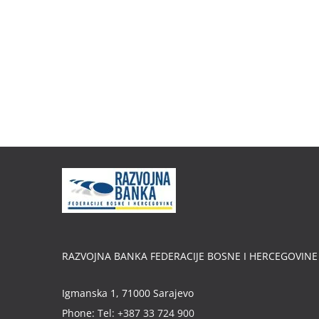
RAZVOJNA BANKA FEDERACIJE BOSNE I HERCEGOVINE
Igmanska 1, 71000 Sarajevo
Phone:
Tel: +387 33 724 900