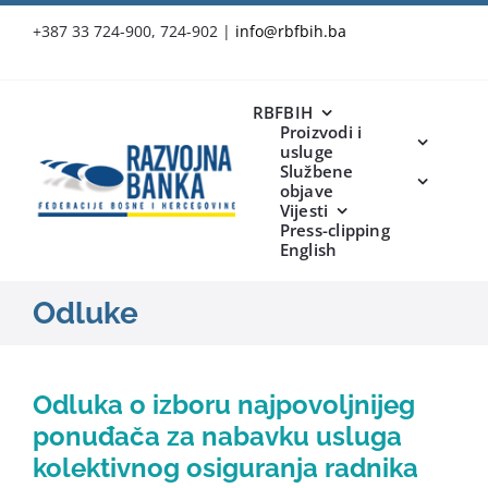
Skip
+387 33 724-900, 724-902
|
info@rbfbih.ba
to
content
RBFBIH
Proizvodi i
usluge
Službene
objave
Vijesti
Press-clipping
English
Odluke
Odluka o izboru najpovoljnijeg
ponuđača za nabavku usluga
kolektivnog osiguranja radnika