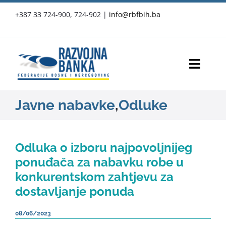
Skip
+387 33 724-900, 724-902
|
info@rbfbih.ba
to
content
Toggl
Navig
RBFBIH
Javne nabavke
,
Odluke
Proizvodi i usluge
Odluka o izboru najpovoljnijeg
Službene objave
ponuđača za nabavku robe u
konkurentskom zahtjevu za
Vijesti
dostavljanje ponuda
Press-clipping
08/06/2023