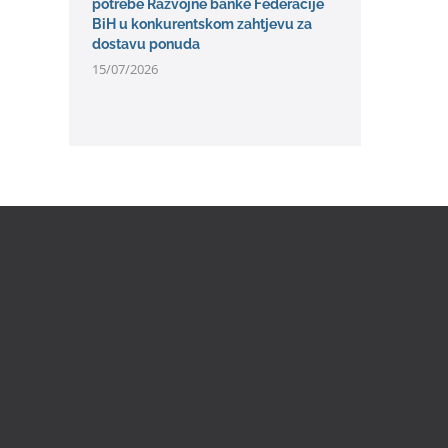
potrebe Razvojne banke Federacije
BiH u konkurentskom zahtjevu za
dostavu ponuda
15/07/2026