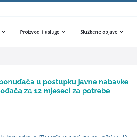
Proizvodi i usluge
Službene objave
g ponuđača u postupku javne nabavke
ođača za 12 mjeseci za potrebe
pku javne nabavke UTM uređaja s podrškom proizvođača za 12