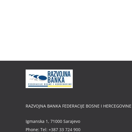
RAZVOJNA BANKA FEDERACIJE BOSNE I HERCEGOVINE
Igmanska 1, 71000 Sarajevo
Phone:
Tel: +387 33 724 900