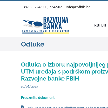
Skip
+387 33 724-900, 724-902
|
info@rbfbih.ba
to
content
RBFBIH
Odluke
Odluka o izboru najpovoljnije
UTM uređaja s podrškom proizv
Razvojne banke FBiH
10/06/2019
Preuzmite dokument:
Odluka o izboru najpovoljnijeg ponuđača u postu