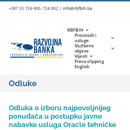
Skip
+387 33 724-900, 724-902
|
info@rbfbih.ba
to
content
RBFBIH
Proizvodi i
usluge
Službene
objave
Vijesti
Press-clipping
English
Odluke
Odluka o izboru najpovoljnijeg
ponuđača u postupku javne
nabavke usluga Oracle tehničke