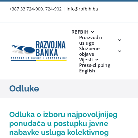
Skip
+387 33 724-900, 724-902
|
info@rbfbih.ba
to
content
RBFBIH
Proizvodi i
usluge
Službene
objave
Vijesti
Press-clipping
English
Odluke
Odluka o izboru najpovoljnijeg
ponuđača u postupku javne
nabavke usluga kolektivnog