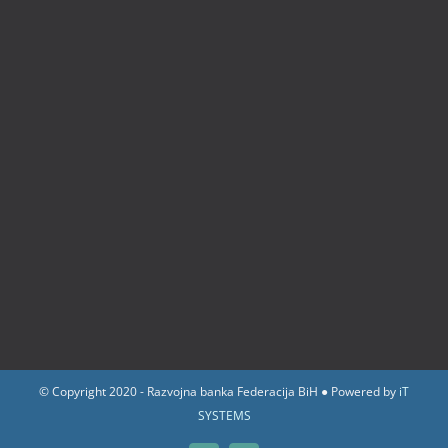
© Copyright 2020 - Razvojna banka Federacija BiH ● Powered by
iT
SYSTEMS