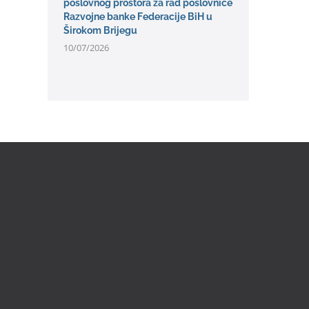
poslovnog prostora za rad poslovnice
Razvojne banke Federacije BiH u
Širokom Brijegu
10/07/2026