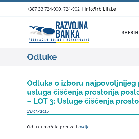
Skip
+387 33 724-900, 724-902
|
info@rbfbih.ba
to
content
RBFBIH
Odluke
Odluka o izboru najpovoljnije
usluga čišćenja prostorija pos
– LOT 3: Usluge čišćenja prost
13/03/2026
Odluku možete preuzeti
ovdje
.