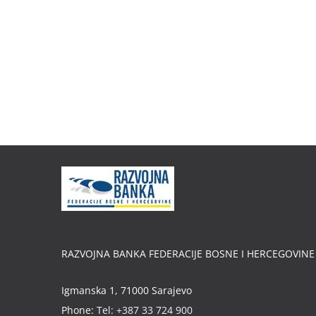
RAZVOJNA BANKA FEDERACIJE BOSNE I HERCEGOVINE
Igmanska 1, 71000 Sarajevo
Phone:
Tel: +387 33 724 900