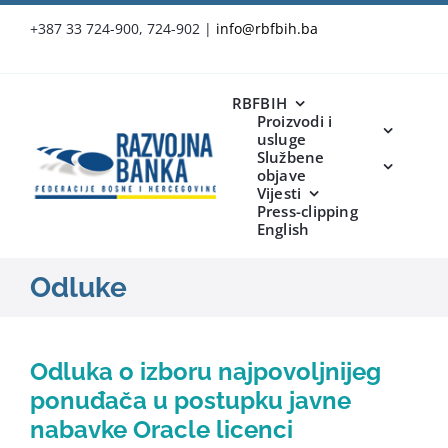
Skip
+387 33 724-900, 724-902
|
info@rbfbih.ba
to
content
RBFBIH
Proizvodi i
usluge
Službene
objave
Vijesti
Press-clipping
English
Odluke
Odluka o izboru najpovoljnijeg
ponuđača u postupku javne
nabavke Oracle licenci