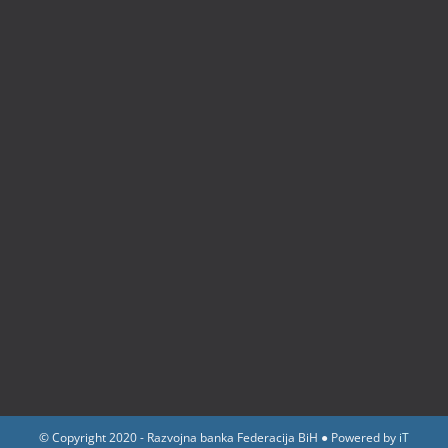
© Copyright 2020 - Razvojna banka Federacija BiH ● Powered by
iT