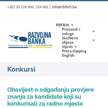
Skip
+387 33 724-900, 724-902
|
info@rbfbih.ba
to
content
RBFBIH
Proizvodi i
usluge
Službene
objave
Vijesti
Press-clipping
English
Konkursi
Obavijest o odgađanju provjere
znanja za kandidate koji su
konkurisali za radno mjesto