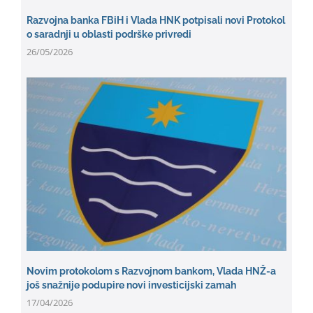
Razvojna banka FBiH i Vlada HNK potpisali novi Protokol
o saradnji u oblasti podrške privredi
26/05/2026
Novim protokolom s Razvojnom bankom, Vlada HNŽ-a
još snažnije podupire novi investicijski zamah
17/04/2026