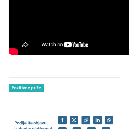
Pozitivne priče
Podijelite objavu,
izaberite platformu!