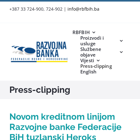
Skip
+387 33 724-900, 724-902
|
info@rbfbih.ba
to
content
RBFBIH
Proizvodi i
usluge
Službene
objave
Vijesti
Press-clipping
English
Press-clipping
Novom kreditnom linijom
Razvojne banke Federacije
BiH tuzlanski Heroks