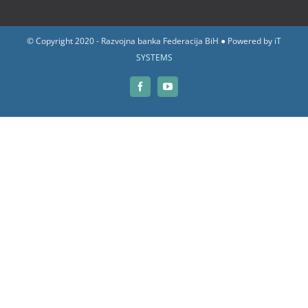
© Copyright 2020 - Razvojna banka Federacija BiH ● Powered by
iT
SYSTEMS
Facebook
YouTube