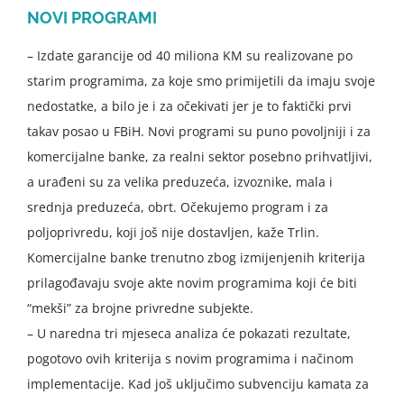
NOVI PROGRAMI
– Izdate garancije od 40 miliona KM su realizovane po
starim programima, za koje smo primijetili da imaju svoje
nedostatke, a bilo je i za očekivati jer je to faktički prvi
takav posao u FBiH. Novi programi su puno povoljniji i za
komercijalne banke, za realni sektor posebno prihvatljivi,
a urađeni su za velika preduzeća, izvoznike, mala i
srednja preduzeća, obrt. Očekujemo program i za
poljoprivredu, koji još nije dostavljen, kaže Trlin.
Komercijalne banke trenutno zbog izmijenjenih kriterija
prilagođavaju svoje akte novim programima koji će biti
“mekši” za brojne privredne subjekte.
– U naredna tri mjeseca analiza će pokazati rezultate,
pogotovo ovih kriterija s novim programima i načinom
implementacije. Kad još uključimo subvenciju kamata za