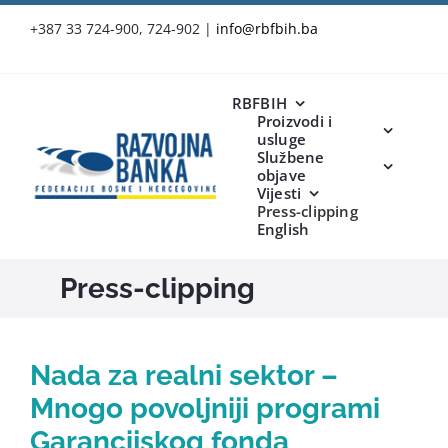
Skip
+387 33 724-900, 724-902
|
info@rbfbih.ba
to
content
RBFBIH
Proizvodi i
usluge
Službene
objave
Vijesti
Press-clipping
English
Press-clipping
Nada za realni sektor –
Mnogo povoljniji programi
Garancijskog fonda