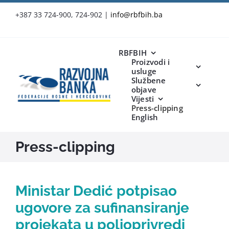
Skip
+387 33 724-900, 724-902
|
info@rbfbih.ba
to
content
RBFBIH
Proizvodi i
usluge
Službene
objave
Vijesti
Press-clipping
English
Press-clipping
Ministar Dedić potpisao
ugovore za sufinansiranje
projekata u poljoprivredi