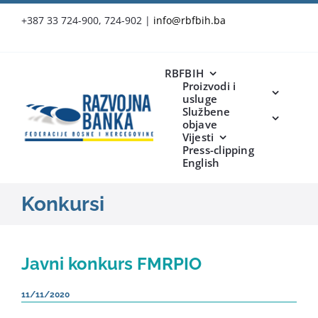
Skip
+387 33 724-900, 724-902
|
info@rbfbih.ba
to
content
RBFBIH
Proizvodi i
usluge
Službene
objave
Vijesti
Press-clipping
English
Konkursi
Javni konkurs FMRPIO
11/11/2020