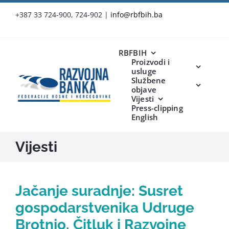
Skip
+387 33 724-900, 724-902
|
info@rbfbih.ba
to
content
RBFBIH
Proizvodi i
usluge
Službene
objave
Vijesti
Press-clipping
English
Vijesti
Jačanje suradnje: Susret
gospodarstvenika Udruge
Brotnjo, Čitluk i Razvojne