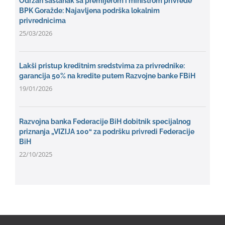
Održan sastanak sa premijerom i ministrom privrede
BPK Goražde: Najavljena podrška lokalnim
privrednicima
25/03/2026
Lakši pristup kreditnim sredstvima za privrednike:
garancija 50% na kredite putem Razvojne banke FBiH
19/01/2026
Razvojna banka Federacije BiH dobitnik specijalnog
priznanja „VIZIJA 100“ za podršku privredi Federacije
BiH
22/10/2025