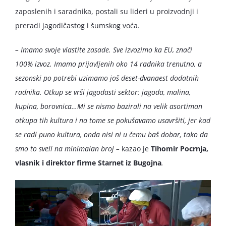
zaposlenih i saradnika, postali su lideri u proizvodnji i
preradi jagodičastog i šumskog voća.
– Imamo svoje vlastite zasade. Sve izvozimo ka EU, znači
100% izvoz. Imamo prijavljenih oko 14 radnika trenutno, a
sezonski po potrebi uzimamo još deset-dvanaest dodatnih
radnika. Otkup se vrši jagodasti sektor: jagoda, malina,
kupina, borovnica…Mi se nismo bazirali na velik asortiman
otkupa tih kultura i na tome se pokušavamo usavršiti, jer kad
se radi puno kultura, onda nisi ni u čemu baš dobar, tako da
smo to sveli na minimalan broj –
kazao je
Tihomir Pocrnja,
vlasnik i direktor firme Starnet iz Bugojna
.