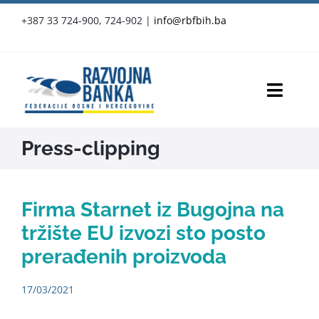
Skip
+387 33 724-900, 724-902
|
info@rbfbih.ba
to
content
Toggl
Navig
RBFBIH
Press-clipping
Proizvodi i usluge
Firma Starnet iz Bugojna na
Službene objave
tržište EU izvozi sto posto
prerađenih proizvoda
Vijesti
17/03/2021
Press-clipping