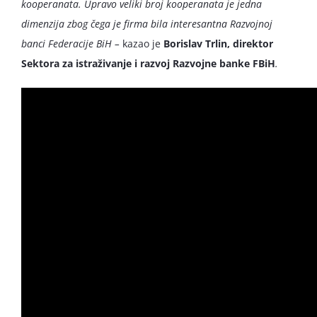
kooperanata. Upravo veliki broj kooperanata je jedna
dimenzija zbog čega je firma bila interesantna Razvojnoj
banci Federacije BiH –
kazao je
Borislav Trlin, direktor
Sektora za istraživanje i razvoj Razvojne banke FBiH
.