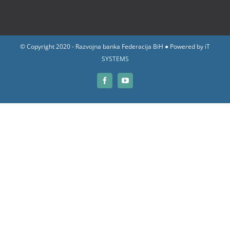
© Copyright 2020 - Razvojna banka Federacija BiH ● Powered by
iT
SYSTEMS
Facebook
YouTube