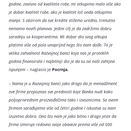
godine, zavisno od kvaliteta robe, mi otkupimo malo više ako
je dobar kvalitet robe, ako je kvalitet loš onda otkupimo
manje. S obzirom da sve kredite stižemo uredno, trenutno
nemamo novih planova. Jedini cilj je da zadržimo dobru
saradnju sa kooperantima. Mi dobar dio svog otkupa
platimo više od pola unaprijed nego što nam dođe. To je
velika zahvalnost Razvojnoj banci koja nas je proteklih
godina finansirala i najbitniji dio je da su svi naši zahtjevi
ispunjeni –
naglasio je
Pocrnja.
– Nama je u Razvojnoj banci jako drago da je menadžment
ove firme prepoznao sve prednosti koje Banka nudi kako
poljoprivrednim proizvođačima tako i izvoznicima. Sa ovom
firmom sarađujemo više od četiri godine i iskustva su nam
izuzetno dobra. Ono što nam je jako bitno i drago jeste da
firma izmiruje redovno svoje obaveze prema više od 500