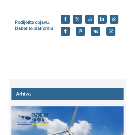
Podijelite objavu,
izaberite platformu!
Arhiva