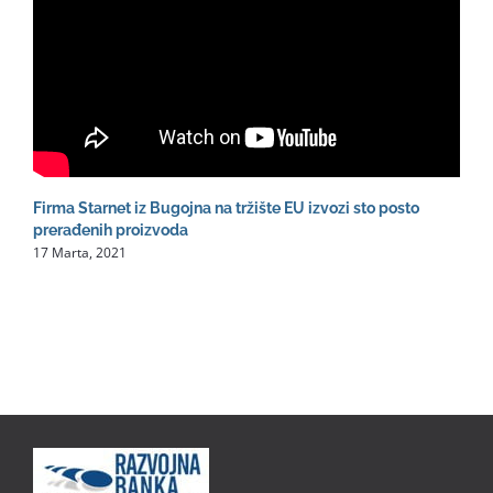
Firma Starnet iz Bugojna na tržište EU izvozi sto posto
Š
prerađenih proizvoda
s
17 Marta, 2021
1