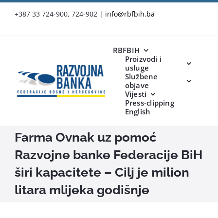
Skip
+387 33 724-900, 724-902
|
info@rbfbih.ba
to
content
RBFBIH
Proizvodi i
usluge
Službene
objave
Vijesti
Press-clipping
English
Farma Ovnak uz pomoć
Razvojne banke Federacije BiH
širi kapacitete – Cilj je milion
litara mlijeka godišnje