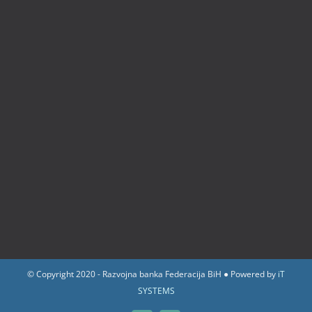
© Copyright 2020 - Razvojna banka Federacija BiH ● Powered by
iT
SYSTEMS