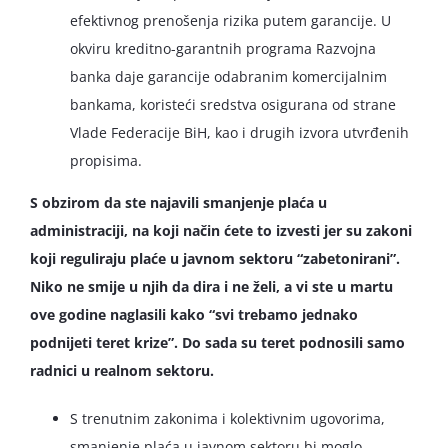
efektivnog prenošenja rizika putem garancije. U
okviru kreditno-garantnih programa Razvojna
banka daje garancije odabranim komercijalnim
bankama, koristeći sredstva osigurana od strane
Vlade Federacije BiH, kao i drugih izvora utvrđenih
propisima.
S obzirom da ste najavili smanjenje plaća u
administraciji, na koji način ćete to izvesti jer su zakoni
koji reguliraju plaće u javnom sektoru “zabetonirani”.
Niko ne smije u njih da dira i ne želi, a vi ste u martu
ove godine naglasili kako “svi trebamo jednako
podnijeti teret krize”. Do sada su teret podnosili samo
radnici u realnom sektoru.
S trenutnim zakonima i kolektivnim ugovorima,
smanjenje plaća u javnom sektoru bi moglo