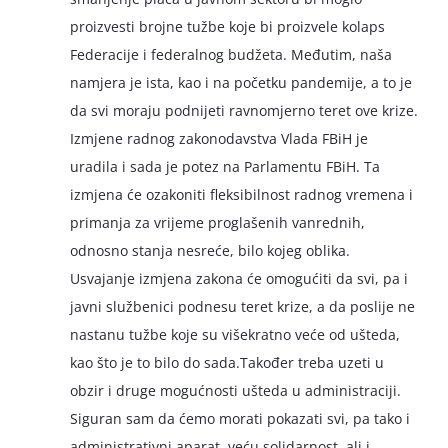
proizvesti brojne tužbe koje bi proizvele kolaps
Federacije i federalnog budžeta. Međutim, naša
namjera je ista, kao i na početku pandemije, a to je
da svi moraju podnijeti ravnomjerno teret ove krize.
Izmjene radnog zakonodavstva Vlada FBiH je
uradila i sada je potez na Parlamentu FBiH. Ta
izmjena će ozakoniti fleksibilnost radnog vremena i
primanja za vrijeme proglašenih vanrednih,
odnosno stanja nesreće, bilo kojeg oblika.
Usvajanje izmjena zakona će omogućiti da svi, pa i
javni službenici podnesu teret krize, a da poslije ne
nastanu tužbe koje su višekratno veće od ušteda,
kao što je to bilo do sada.Također treba uzeti u
obzir i druge mogućnosti ušteda u administraciji.
Siguran sam da ćemo morati pokazati svi, pa tako i
administrativni aparat, veću solidarnost, ali i