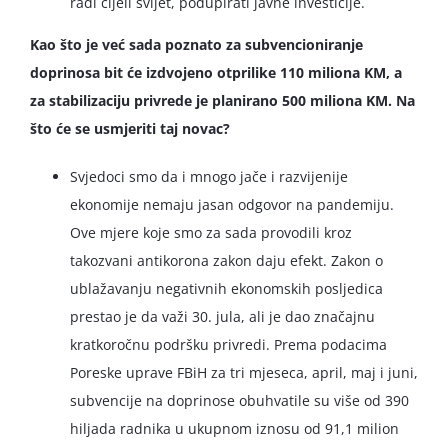
radi cijeli svijet, podupirati javne investicije.
Kao što je već sada poznato za subvencioniranje
doprinosa bit će izdvojeno otprilike 110 miliona KM, a
za stabilizaciju privrede je planirano 500 miliona KM. Na
što će se usmjeriti taj novac?
Svjedoci smo da i mnogo jače i razvijenije
ekonomije nemaju jasan odgovor na pandemiju.
Ove mjere koje smo za sada provodili kroz
takozvani antikorona zakon daju efekt. Zakon o
ublažavanju negativnih ekonomskih posljedica
prestao je da važi 30. jula, ali je dao značajnu
kratkoročnu podršku privredi. Prema podacima
Poreske uprave FBiH za tri mjeseca, april, maj i juni,
subvencije na doprinose obuhvatile su više od 390
hiljada radnika u ukupnom iznosu od 91,1 milion