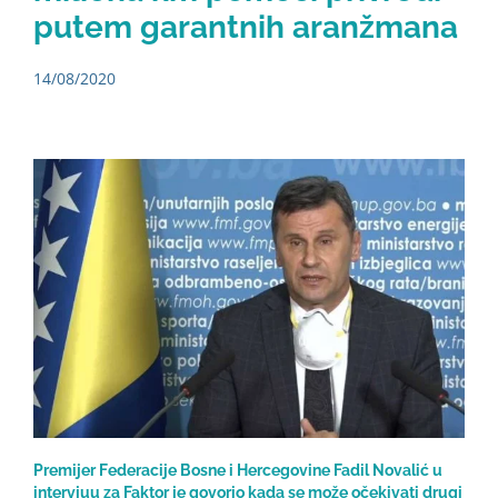
putem garantnih aranžmana
14/08/2020
Premijer Federacije Bosne i Hercegovine Fadil Novalić u
intervjuu za Faktor je govorio kada se može očekivati drugi