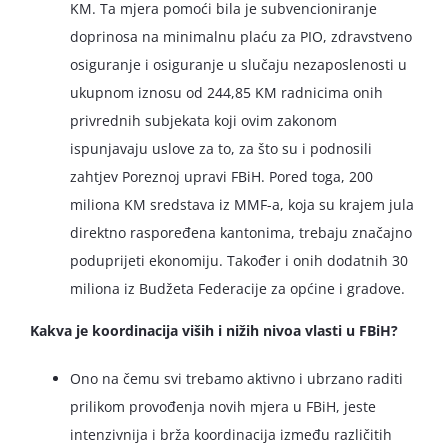
KM. Ta mjera pomoći bila je subvencioniranje
doprinosa na minimalnu plaću za PIO, zdravstveno
osiguranje i osiguranje u slučaju nezaposlenosti u
ukupnom iznosu od 244,85 KM radnicima onih
privrednih subjekata koji ovim zakonom
ispunjavaju uslove za to, za što su i podnosili
zahtjev Poreznoj upravi FBiH. Pored toga, 200
miliona KM sredstava iz MMF-a, koja su krajem jula
direktno raspoređena kantonima, trebaju značajno
poduprijeti ekonomiju. Također i onih dodatnih 30
miliona iz Budžeta Federacije za općine i gradove.
Kakva je koordinacija viših i nižih nivoa vlasti u FBiH?
Ono na čemu svi trebamo aktivno i ubrzano raditi
prilikom provođenja novih mjera u FBiH, jeste
intenzivnija i brža koordinacija između različitih