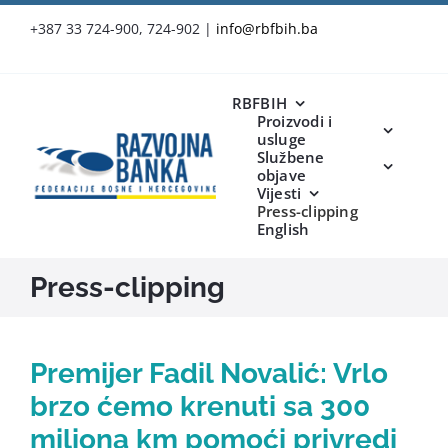
Skip
+387 33 724-900, 724-902
|
info@rbfbih.ba
to
content
RBFBIH
Proizvodi i
usluge
Službene
objave
Vijesti
Press-clipping
English
Press-clipping
Premijer Fadil Novalić: Vrlo
brzo ćemo krenuti sa 300
miliona km pomoći privredi