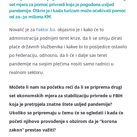
set mjera za pomoć privredi koja je pogođena usljed
pandemije. Otkrio je i kada turizam može očekivati pomoć
od 20-30 miliona KM.
Novalić je za
Faktor.ba.
objasnio je i kako će to
administracija podnijeti teret krize, da li se smiju dirati
plaće državnih službenika i kakve bi to posljedice ostavilo
po Federaciju, odnosno, da li će i dalje sav teret
pandemije na svojim plećima nositi samo radnici u
realnom sektoru.
Možete li nam na početku reći da li se priprema drugi
set ekonomskih mjera za stabilizaciju privrede u FBiH
koja je pretrpjela znatne štete usljed pandemije?
Ukoliko se pripremaju u čemu će se ogledati i kada će
početi njihovo provođenje s obzirom da je “korona
zakon” prestao važiti?