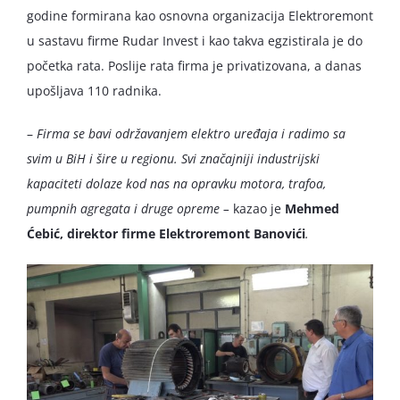
godine formirana kao osnovna organizacija Elektroremont
u sastavu firme Rudar Invest i kao takva egzistirala je do
početka rata. Poslije rata firma je privatizovana, a danas
upošljava 110 radnika.
–
Firma se bavi održavanjem elektro uređaja i radimo sa
svim u BiH i šire u regionu. Svi značajniji industrijski
kapaciteti dolaze kod nas na opravku motora, trafoa,
pumpnih agregata i druge opreme –
kazao je
Mehmed
Ćebić, direktor firme Elektroremont Banovići
.