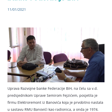
11/01/2021
Uprava Razvojne banke Federacije BiH, na čelu sa v.d.
predsjednikom Uprave Semirom Fejzićem, posjetila je
firmu Elektroremont iz Banovića koja je prvobitno nastala
u sastavu RMU Banovići kao radionica, a onda je 1974.