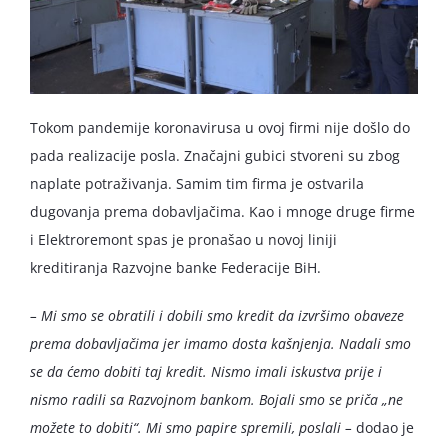
Tokom pandemije koronavirusa u ovoj firmi nije došlo do
pada realizacije posla. Značajni gubici stvoreni su zbog
naplate potraživanja. Samim tim firma je ostvarila
dugovanja prema dobavljačima. Kao i mnoge druge firme
i Elektroremont spas je pronašao u novoj liniji
kreditiranja Razvojne banke Federacije BiH.
– Mi smo se obratili i dobili smo kredit da izvršimo obaveze
prema dobavljačima jer imamo dosta kašnjenja.
Nadali smo
se da ćemo dobiti taj kredit. Nismo imali iskustva prije i
nismo radili sa Razvojnom bankom. Bojali smo se priča „ne
možete to dobiti“. Mi smo papire spremili, poslali –
dodao je