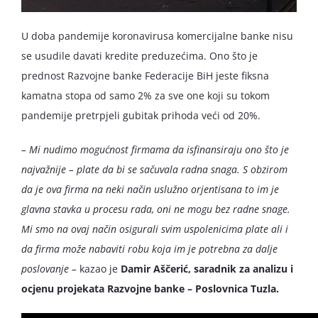
U doba pandemije koronavirusa komercijalne banke nisu
se usudile davati kredite preduzećima. Ono što je
prednost Razvojne banke Federacije BiH jeste fiksna
kamatna stopa od samo 2% za sve one koji su tokom
pandemije pretrpjeli gubitak prihoda veći od 20%.
– Mi nudimo mogućnost firmama da isfinansiraju ono što je
najvažnije – plate da bi se sačuvala radna snaga. S obzirom
da je ova firma na neki način uslužno orjentisana to im je
glavna stavka u procesu rada, oni ne mogu bez radne snage.
Mi smo na ovaj način osigurali svim uspolenicima plate ali i
da firma može nabaviti robu koja im je potrebna za dalje
poslovanje –
kazao je
Damir Aščerić, saradnik za analizu i
ocjenu projekata Razvojne banke – Poslovnica Tuzla.