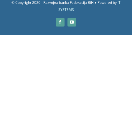
© Copyright 2020 - Razvojna banka Federacija BiH ● Powered by
iT
SYSTEMS
Facebook
YouTube