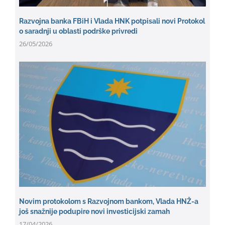
Razvojna banka FBiH i Vlada HNK potpisali novi Protokol
o saradnji u oblasti podrške privredi
26/05/2026
Novim protokolom s Razvojnom bankom, Vlada HNŽ-a
još snažnije podupire novi investicijski zamah
17/04/2026