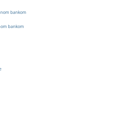
jalnom bankom
alnom bankom
e