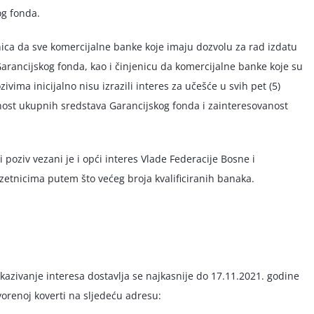
g fonda.
nica da sve komercijalne banke koje imaju dozvolu za rad izdatu
Garancijskog fonda, kao i činjenicu da komercijalne banke koje su
vima inicijalno nisu izrazili interes za učešće u svih pet (5)
nost ukupnih sredstava Garancijskog fonda i zainteresovanost
oziv vezani je i opći interes Vlade Federacije Bosne i
tnicima putem što većeg broja kvalificiranih banaka.
kazivanje interesa dostavlja se najkasnije do 17.11.2021. godine
orenoj koverti na sljedeću adresu: