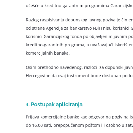
učešće u kreditno-garantnim programima Garancijsko
Razlog raspisivanja dopunskog javnog poziva je činje
od strane Agencije za bankarstvo FBiH nisu korisnici 
korisnici Garancijskog fonda po objavljenim javnim pozi
kreditno-garantnih programa, a uvažavajući iskorište
komercijalnih banaka.
Osim prethodno navedenog, razlozi za dopunski javni p
Hercegovine da ovaj instrument bude dostupan poduze
1. Postupak apliciranja
Prijava komercijalne banke kao odgovor na poziv na is
do 16,00 sati, prepopučenom poštom ili osobno u zatv