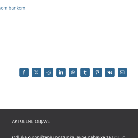
alnom bankom
AKTUELNE OBJAVE
Odluka o poništenju postupka javne nabavke za LOT 2: