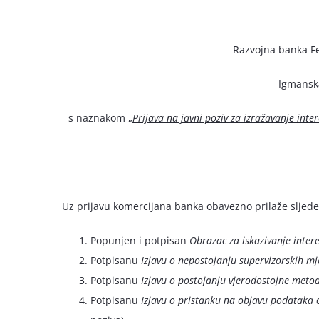
Razvojna banka Fe
Igmanska
s naznakom „
Prijava na javni poziv za izražavanje in
Uz prijavu komercijana banka obavezno prilaže sljed
Popunjen i potpisan
Obrazac za iskazivanje inter
Potpisanu
Izjavu o nepostojanju supervizorskih 
Potpisanu
Izjavu o postojanju vjerodostojne metod
Potpisanu
Izjavu o pristanku na objavu podataka o