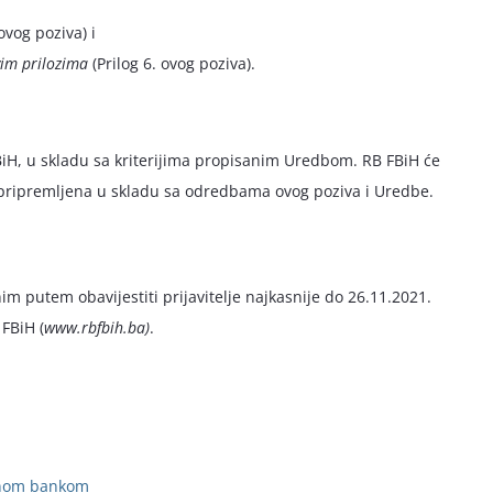
ovog poziva) i
vim prilozima
(Prilog 6. ovog poziva).
FBiH, u skladu sa kriterijima propisanim Uredbom. RB FBiH će
i pripremljena u skladu sa odredbama ovog poziva i Uredbe.
m putem obavijestiti prijavitelje najkasnije do 26.11.2021.
 FBiH (
www.rbfbih.ba)
.
alnom bankom