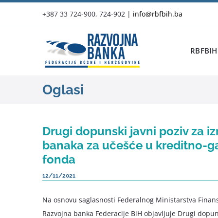
Skip
+387 33 724-900, 724-902
|
info@rbfbih.ba
to
content
RBFBIH
Oglasi
Drugi dopunski javni poziv za i
banaka za učešće u kreditno-
fonda
12/11/2021
Na osnovu saglasnosti Federalnog Ministarstva Finans
Razvojna banka Federacije BiH objavljuje Drugi dopuns