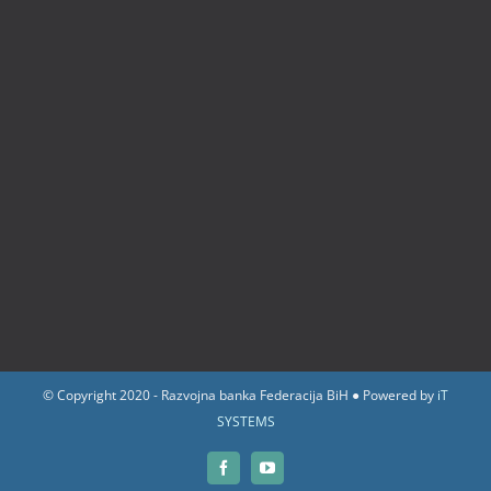
© Copyright 2020 - Razvojna banka Federacija BiH ● Powered by
iT
SYSTEMS
Facebook
YouTube