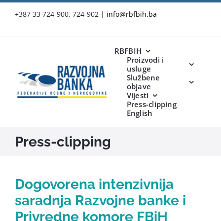
Skip
+387 33 724-900, 724-902
|
info@rbfbih.ba
to
content
RBFBIH
Proizvodi i
usluge
Službene
objave
Vijesti
Press-clipping
English
Press-clipping
Dogovorena intenzivnija
saradnja Razvojne banke i
Privredne komore FBiH