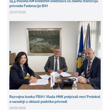
15,4 miliona KM kreditnih sredstava za zelenu tranziciju
privrede Federacije BiH
22/07/2026
Razvojna banka FBiH i Vlada HNK potpisali novi Protokol
o saradnji u oblasti podrške privredi
26/05/2026