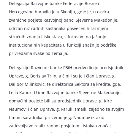
Delegacija Razvojne banke Federacije Bosne i
Hercegovine boravila je u Skoplju, gdje je, u okviru
zvanične posjete Razvojnoj banci Sjeverne Makedonije,
održan niz radnih sastanaka posvećenih razmjeni
stručnih znanja i iskustava, s fokusom na jačanje
institucionalnih kapaciteta u funkciji snažnije podrške
privredama svake od zemalja.
Delegaciju Razvojne banke FBiH predvodio je predsjednik
Uprave, g. Borislav Trlin, a činili su je i član Uprave, g.
Dalibor Milinković, te direktorica Sektora za kredite, gđa.
Lejla Kapur. U ime Razvojne banke Sjeverne Makedonije,
domaćini posjete bili su predsjednik Uprave, g. Kire
Naumov, i član Uprave, g. Faruk Ismaili, zajedno sa svojim
timom saradnika, pri čemu je g. Naumov izrazio
zadovoljstvo realiziranom posjetom i istakao značaj