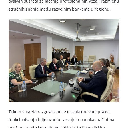
ovakvih susreta za jačanje profesionalnih veza i razmjenu
stručnih znanja među razvojnim bankama u regionu.
Tokom susreta razgovarano je o svakodnevnoj praksi,
funkcionisanju i djelovanju razvojnih banaka, načinima
pružanja podrške realnom sektoru, te finansijskim