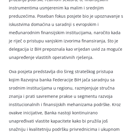
instrumentima usmjerenim ka malim i srednjim
preduzećima. Poseban fokus posjete bio je upoznavanje s
iskustvima domaćina u saradnji s evropskim i
međunarodnim finansijskim institucijama, naročito kada
je riječ o pristupu vanjskim izvorima finansiranja, što je
delegacija iz BiH prepoznala kao vrijedan uvid za moguće
unapređenje vlastitih operativnih rješenja.
Ova posjeta predstavlja dio šireg strateškog pristupa
kojim Razvojna banka Federacije BiH jača saradnju sa
srodnim institucijama u regionu, razmjenjuje stručna
znanja i prati savremene prakse u segmentu razvoja
institucionalnih i finansijskih mehanizama podrške. Kroz
ovakve inicijative, Banka nastoji kontinuirano
unapređivati vlastite kapacitete kako bi pružila još
snažniju i kvalitetniju podršku privrednicima i ukupnom