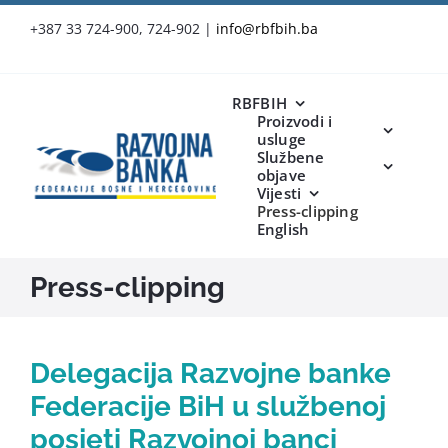
Skip
+387 33 724-900, 724-902
|
info@rbfbih.ba
to
content
RBFBIH
Proizvodi i
usluge
Službene
objave
Vijesti
Press-clipping
English
Press-clipping
Delegacija Razvojne banke
Federacije BiH u službenoj
posjeti Razvojnoj banci