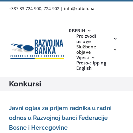
Skip
+387 33 724-900, 724-902
|
info@rbfbih.ba
to
content
RBFBIH
Proizvodi i
usluge
Službene
objave
Vijesti
Press-clipping
English
Konkursi
Javni oglas za prijem radnika u radni
odnos u Razvojnoj banci Federacije
Bosne i Hercegovine