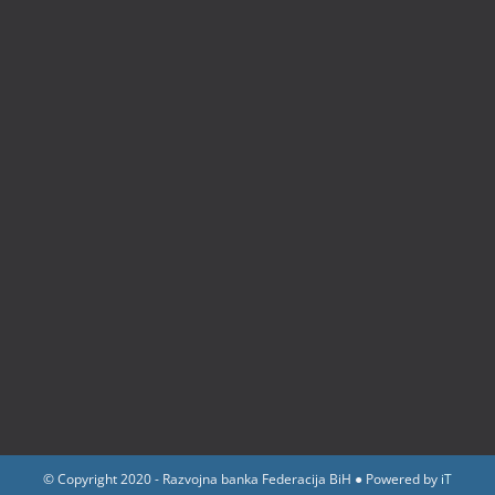
© Copyright 2020 - Razvojna banka Federacija BiH ● Powered by
iT