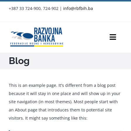
Skip
+387 33 724-900, 724-902
|
info@rbfbih.ba
to
content
Toggl
Navig
RBFBIH
Blog
Proizvodi i usluge
This is an example page. It's different from a blog post
Službene objave
because it will stay in one place and will show up in your
site navigation (in most themes). Most people start with
Vijesti
an About page that introduces them to potential site
visitors. It might say something like this:
Press-clipping